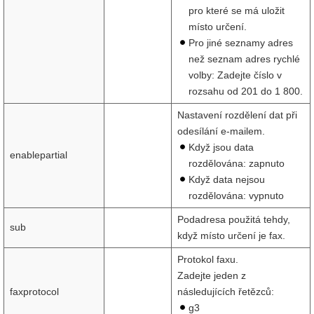
pro které se má uložit
místo určení.
Pro jiné seznamy adres
než seznam adres rychlé
volby: Zadejte číslo v
rozsahu od 201 do 1 800.
Nastavení rozdělení dat při
odesílání e-mailem.
Když jsou data
enablepartial
rozdělována: zapnuto
Když data nejsou
rozdělována: vypnuto
Podadresa použitá tehdy,
sub
když místo určení je fax.
Protokol faxu.
Zadejte jeden z
faxprotocol
následujících řetězců:
g3