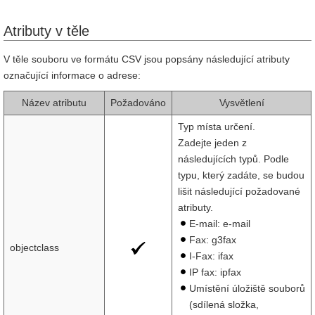
Atributy v těle
V těle souboru ve formátu CSV jsou popsány následující atributy
označující informace o adrese:
Název atributu
Požadováno
Vysvětlení
Typ místa určení.
Zadejte jeden z
následujících typů. Podle
typu, který zadáte, se budou
lišit následující požadované
atributy.
E-mail: e-mail
Fax: g3fax
objectclass
I-Fax: ifax
IP fax: ipfax
Umístění úložiště souborů
(sdílená složka,