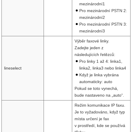
mezinárodní1
Pro mezinárodní PSTN 2:
mezinárodní2
Pro mezinárodní PSTN 3:
mezinárodní3
Výběr faxové linky.
Zadejte jeden z
následujících řetězců:
Pro linky 1 až 4: linka1,
lineselect
linka2, linka3 nebo linka4
Když je linka vybrána
automaticky: auto
Pokud se toto vynechá,
bude nastaveno na „auto“.
Režim komunikace IP faxu.
Je to vyžadováno, když typ
místa určení je fax
v prostředí, kde se používá