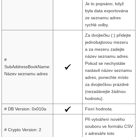
Je to popsáno, když
byla data exportována
ze seznamu adres
rychlé volby.
Za dvojtečku (:) přidejte
jednobajtovou mezeru
a za mezeru zadejte
název seznamu adres.
#
Pokud se nechystáte
SubAddressBookName:
nastavit název seznamu
Název seznamu adres
adres, ponechte místo
za dvojtečkou prázdné
(nezadávejte žádnou
hodnotu).
# DB Version: 0x010a
Fixní hodnota.
Při vytváření nového
souboru ve formátu CSV
# Crypto Version: 2
z adresáře toto