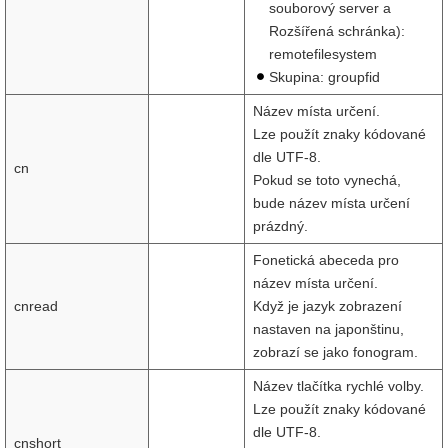
souborový server a
Rozšířená schránka):
remotefilesystem
Skupina: groupfid
Název místa určení.
Lze použít znaky kódované
dle UTF-8.
cn
Pokud se toto vynechá,
bude název místa určení
prázdný.
Fonetická abeceda pro
název místa určení.
cnread
Když je jazyk zobrazení
nastaven na japonštinu,
zobrazí se jako fonogram.
Název tlačítka rychlé volby.
Lze použít znaky kódované
dle UTF-8.
cnshort