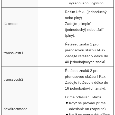
vyžadováno: vypnuto
Režim I-faxu (jednoduchý
nebo plný).
ifaxmodeI
Zadejte „simple“
(jednoduchý) nebo „full“
(plný).
Řetězec znaků 1 pro
přenosovou službu I-Fax.
transsvcstr1
Zadejte řetězec v délce do
40 jednobajtových znaků.
Řetězec znaků 2 pro
přenosovou službu I-Fax.
transsvcstr2
Zadejte řetězec v délce do
16 jednobajtových znaků.
Přímé odesílání I-faxu.
Když se provádí přímé
ifaxdirectmode
odeslání: on (zapnuto)
Když se neprovádí přímé