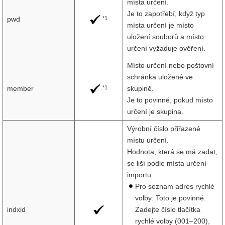
místa určení.
Je to zapotřebí, když typ
*1
pwd
místa určení je místo
uložení souborů a místo
určení vyžaduje ověření.
Místo určení nebo poštovní
schránka uložené ve
*1
member
skupině.
Je to povinné, pokud místo
určení je skupina.
Výrobní číslo přiřazené
místu určení.
Hodnota, která se má zadat,
se liší podle místa určení
importu.
Pro seznam adres rychlé
volby: Toto je povinné.
indxid
Zadejte číslo tlačítka
rychlé volby (001–200),