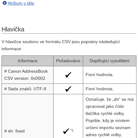
Atributy v těle
Hlavička
V hlavičce souboru ve formátu CSV jsou popsány následující
informace:
Informace
Požadováno
Doplňující vysvětlení
# Canon AddressBook
Fixní hodnota.
CSV version: 0x0002
# Sada znaků: UTF-8
Fixní hodnota.
Označuje, že „dn“ se má
zpracovat jako číslo
tlačítka rychlé volby.
Popište, kdy je místem
určení importu seznam
*1
# dn: fixed
adres rychlé volby.