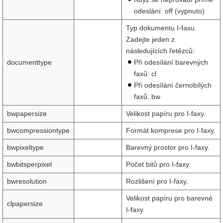
odeslání: off (vypnuto)
Typ dokumentu I-faxu.
Zadejte jeden z
následujících řetězců:
documenttype
Při odesílání barevných
faxů: cl
Při odesílání černobílých
faxů: bw
bwpapersize
Velikost papíru pro I-faxy.
bwcompressiontype
Formát komprese pro I-faxy.
bwpixeltype
Barevný prostor pro I-faxy.
bwbitsperpixel
Počet bitů pro I-faxy.
bwresolution
Rozlišení pro I-faxy.
Velikost papíru pro barevné
clpapersize
I-faxy.