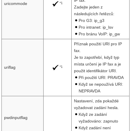
IP fax.
*1
uricommode
Zadejte jeden z
následujících řetězců:
Pro G3: ip_g3
Pro intranet: ip_lsv
Pro bránu VoIP: ip_gw
Příznak použití URI pro IP
fax.
Je to zapotřebí, když typ
místa určení je IP fax a je
*1
uriflag
použit identifikátor URI.
Při použití URI: PRAVDA
Když se nepoužívá URI:
NEPRAVDA
Nastavení, zda pokaždé
vyžadovat zadání hesla.
Když ze zadání
pwdinputflag
vyžadováno: zapnuto
Když zadání není