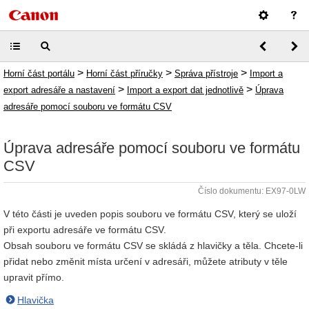
>
>
>
Horní část portálu
Horní část příručky
Správa přístroje
Import a
>
>
export adresáře a nastavení
Import a export dat jednotlivě
Úprava
adresáře pomocí souboru ve formátu CSV
Úprava adresáře pomocí souboru ve formátu
CSV
Číslo dokumentu: EX97-0LW
V této části je uveden popis souboru ve formátu CSV, který se uloží
při exportu adresáře ve formátu CSV.
Obsah souboru ve formátu CSV se skládá z hlavičky a těla. Chcete-li
přidat nebo změnit místa určení v adresáři, můžete atributy v těle
upravit přímo.
Hlavička