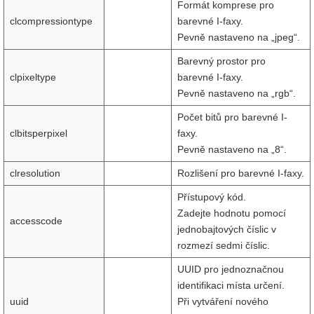
Formát komprese pro
clcompressiontype
barevné I-faxy.
Pevně nastaveno na „jpeg“.
Barevný prostor pro
clpixeltype
barevné I-faxy.
Pevně nastaveno na „rgb“.
Počet bitů pro barevné I-
clbitsperpixel
faxy.
Pevně nastaveno na „8“.
clresolution
Rozlišení pro barevné I-faxy.
Přístupový kód.
Zadejte hodnotu pomocí
accesscode
jednobajtových číslic v
rozmezí sedmi číslic.
UUID pro jednoznačnou
identifikaci místa určení.
uuid
Při vytváření nového