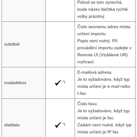
Pokud se toto vynechá,
bude název tlačítka rychlé
volby prázdný.
Číslo seznamu adres místa
určení importu.
Popis není nutný. Při
subdbid
provádění importu zadejte v
Remote UI (Vzdálené UR)
rozhraní.
E-mailová adresa.
Je to vyžadováno, když typ
*1
mailaddess
místa určení je e-mail nebo
I-fax.
Číslo faxu.
Je to vyžadováno, když typ
místa určení je fax.
*1
dialdata
Zadání není nutné, když typ
místa určení je IP fax