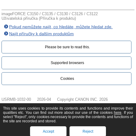
imageFORCE C3150 / C3135 / C3130 / C3126 / C3122
Uživatelská příručka (Příručka k produktu)
Pokud nemůžete najít, co hledáte, můžete hledat zde.
Najít příručky k dalším produktům
Please be sure to read this.‎
Supported browsers
Cookies
USRMB-1032-00
2026-04
Copyright CANON INC. 2026
This site uses cookies to provide its contents and functions and improve their
qualities etc. You can find out more about our use of the cookies
here
. If you
select "Reject", only cookies necessary to provide the contents and functions of
the site are recorded and stored.
Accept
Reject