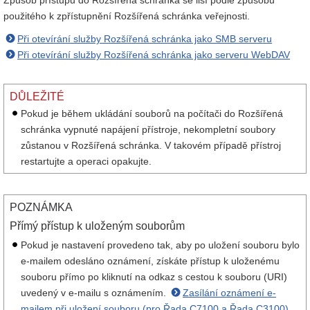
Způsob přístupu do Rozšířená schránka se liší podle způsobu
použitého k zpřístupnění Rozšířená schránka veřejnosti.
Při otevírání služby Rozšířená schránka jako SMB serveru
Při otevírání služby Rozšířená schránka jako serveru WebDAV
DŮLEŽITÉ
Pokud je během ukládání souborů na počítači do Rozšířená
schránka vypnuté napájení přístroje, nekompletní soubory
zůstanou v Rozšířená schránka. V takovém případě přístroj
restartujte a operaci opakujte.
POZNÁMKA
Přímý přístup k uloženým souborům
Pokud je nastavení provedeno tak, aby po uložení souboru bylo
e-mailem odesláno oznámení, získáte přístup k uloženému
souboru přímo po kliknutí na odkaz s cestou k souboru (URI)
uvedený v e-mailu s oznámením.
Zasílání oznámení e-
mailem při uložení souboru (pro Řada C7100 a Řada C3100)