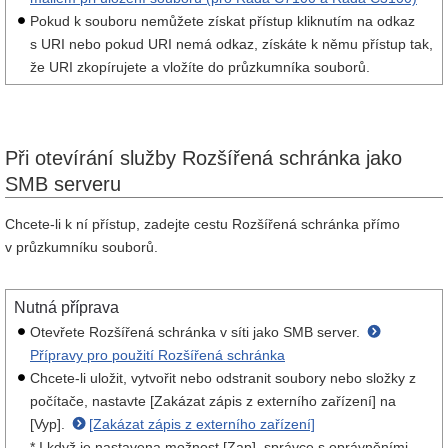
Pokud k souboru nemůžete získat přístup kliknutím na odkaz
s URI nebo pokud URI nemá odkaz, získáte k němu přístup tak,
že URI zkopírujete a vložíte do průzkumníka souborů.
Při otevírání služby Rozšířená schránka jako
SMB serveru
Chcete-li k ní přístup, zadejte cestu Rozšířená schránka přímo
v průzkumníku souborů.
Nutná příprava
Otevřete Rozšířená schránka v síti jako SMB server.
Přípravy pro použití Rozšířená schránka
Chcete-li uložit, vytvořit nebo odstranit soubory nebo složky z
počítače, nastavte [Zakázat zápis z externího zařízení] na
[Vyp].
[Zakázat zápis z externího zařízení]
* I když je nastavena možnost [Zap], správce s oprávněními