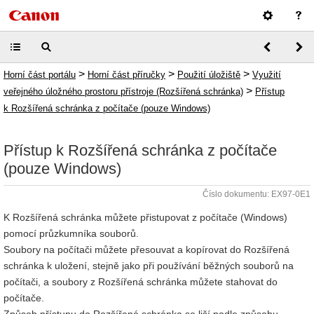
>
>
>
Horní část portálu
Horní část příručky
Použití úložiště
Využití
>
veřejného úložného prostoru přístroje (Rozšířená schránka)
Přístup
k Rozšířená schránka z počítače (pouze Windows)
Přístup k Rozšířená schránka z počítače
(pouze Windows)
Číslo dokumentu: EX97-0E1
K Rozšířená schránka můžete přistupovat z počítače (Windows)
pomocí průzkumníka souborů.
Soubory na počítači můžete přesouvat a kopírovat do Rozšířená
schránka k uložení, stejně jako při používání běžných souborů na
počítači, a soubory z Rozšířená schránka můžete stahovat do
počítače.