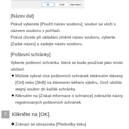
[Název dat]
Pokud vyberete [Použít název souboru], soubor se uloží s
názvem souboru v počítači.
Pokud chcete při ukládání změnit název souboru, vyberte
[Zadat název] a zadejte název souboru.
[Poštovní schránky]
Vyberte poštovní schránku, která se bude používat jako místo
uložení.
Můžete vybrat více poštovních schránek stisknutím klávesy
[Ctrl] nebo [Shift] na klávesnici během výběru, čímž uložíte
stejný soubor do každé schránky.
Kliknutím na [Získat informace o schránce] zobrazíte názvy
registrovaných poštovních schránek.
Klikněte na [OK].
7
Zobrazí se obrazovka [Předvolby tisku].