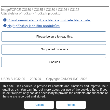
imageFORCE C3150 / C3135 / C3130 / C3126 / C3122
Uživatelská příručka (Příručka k produktu)
Pokud nemůžete najít, co hledáte, můžete hledat zde.
Najít příručky k dalším produktům
Please be sure to read this.‎
Supported browsers
Cookies
USRMB-1032-00
2026-04
Copyright CANON INC. 2026
This site uses cookies to provide its contents and functions and improve their
qualities etc. You can find out more about our use of the cookies
here
. If you
select "Reject", only cookies necessary to provide the contents and functions of
the site are recorded and stored.
Accept
Reject