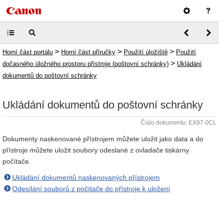
>
>
>
Horní část portálu
Horní část příručky
Použití úložiště
Použití
>
dočasného úložného prostoru přístroje (poštovní schránky)
Ukládání
dokumentů do poštovní schránky
Ukládání dokumentů do poštovní schránky
Číslo dokumentu: EX97-0CL
Dokumenty naskenované přístrojem můžete uložit jako data a do
přístroje můžete uložit soubory odeslané z ovladače tiskárny
počítače.
Ukládání dokumentů naskenovaných přístrojem
Odesílání souborů z počítače do přístroje k uložení