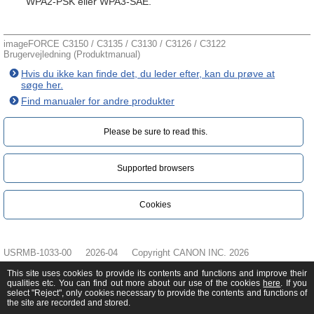
WPA2-PSK eller WPA3-SAE.
imageFORCE C3150 / C3135 / C3130 / C3126 / C3122
Brugervejledning (Produktmanual)
Hvis du ikke kan finde det, du leder efter, kan du prøve at
søge her.
Find manualer for andre produkter
Please be sure to read this.‎
Supported browsers
Cookies
USRMB-1033-00
2026-04
Copyright CANON INC. 2026
This site uses cookies to provide its contents and functions and improve their
qualities etc. You can find out more about our use of the cookies
here
. If you
select "Reject", only cookies necessary to provide the contents and functions of
the site are recorded and stored.