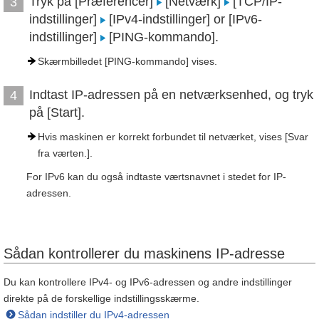
Tryk på [Præferencer]
[Netværk]
[TCP/IP-
3
indstillinger]
[IPv4-indstillinger] or [IPv6-
indstillinger]
[PING-kommando].
Skærmbilledet [PING-kommando] vises.
Indtast IP-adressen på en netværksenhed, og tryk
4
på [Start].
Hvis maskinen er korrekt forbundet til netværket, vises [Svar
fra værten.].
For IPv6 kan du også indtaste værtsnavnet i stedet for IP-
adressen.
Sådan kontrollerer du maskinens IP-adresse
Du kan kontrollere IPv4- og IPv6-adressen og andre indstillinger
direkte på de forskellige indstillingsskærme.
Sådan indstiller du IPv4-adressen