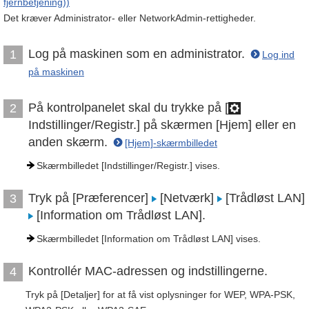
fjernbetjening))
Det kræver Administrator- eller NetworkAdmin-rettigheder.
Log på maskinen som en administrator.
1
Log ind
på maskinen
På kontrolpanelet skal du trykke på [
2
Indstillinger/Registr.] på skærmen [Hjem] eller en
anden skærm.
[Hjem]-skærmbilledet
Skærmbilledet [Indstillinger/Registr.] vises.
Tryk på [Præferencer]
[Netværk]
[Trådløst LAN]
3
[Information om Trådløst LAN].
Skærmbilledet [Information om Trådløst LAN] vises.
Kontrollér MAC-adressen og indstillingerne.
4
Tryk på [Detaljer] for at få vist oplysninger for WEP, WPA-PSK,