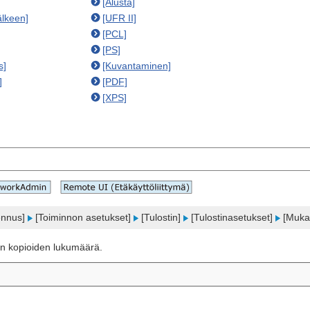
[Alusta]
älkeen]
[UFR II]
[PCL]
[PS]
s]
[Kuvantaminen]
]
[PDF]
[XPS]
ennus]
[Toiminnon asetukset]
[Tulostin]
[Tulostinasetukset]
[Mukau
ien kopioiden lukumäärä.