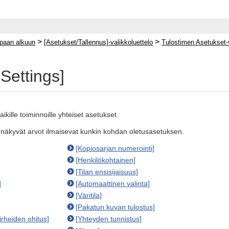
>
>
paan alkuun
[Asetukset/Tallennus]-valikkoluettelo
Tulostimen Asetukset-
Settings]
ikille toiminnoille yhteiset asetukset.
lä näkyvät arvot ilmaisevat kunkin kohdan oletusasetuksen.
[Kopiosarjan numerointi]
[Henkilökohtainen]
[Tilan ensisijaisuus]
]
[Automaattinen valinta]
[Väritila]
[Pakatun kuvan tulostus]
irheiden ohitus]
[Yhteyden tunnistus]