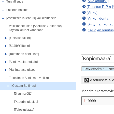
[Aikakatkaisu]
Turvallisuus
[Tulostus RIP:n j
Laitteen hallinta
[Vihko]
[Vihkonidonta]
[Asetukset/Tallennus]-valikkoluettelo
[Siirtymän korjau
Valikkoasetusten [Asetukset/Tallennus]
[Kalvojen lomitus
käyttöoikeudet vaaditaan
[Yleisasetukset]
[Säätö/Ylläpito]
[Toiminnon asetukset]
[Kopiomäärä]
[Aseta vastaanottaja]
[Hallinta-asetukset]
Tulostimen Asetukset-valikko
[
Asetukset/Tall
[Custom Settings]
Määritä tulostettav
[Sivun syöttö]
1
–9999
[Paperin tulostus]
[Tulostuslaatu]