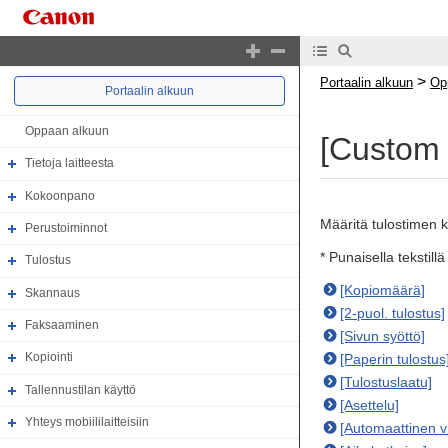
>
Portaalin alkuun
Op
Portaalin alkuun
Oppaan alkuun
[Custom 
Tietoja laitteesta
Kokoonpano
Määritä tulostimen ka
Perustoiminnot
* Punaisella tekstil
Tulostus
[Kopiomäärä]
Skannaus
[2-puol. tulostus]
Faksaaminen
[Sivun syöttö]
Kopiointi
[Paperin tulostus
[Tulostuslaatu]
Tallennustilan käyttö
[Asettelu]
Yhteys mobiililaitteisiin
[Automaattinen v