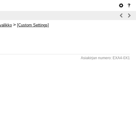
>
valikko
[Custom Settings]
Asiakirjan numero: EXA4-0X1