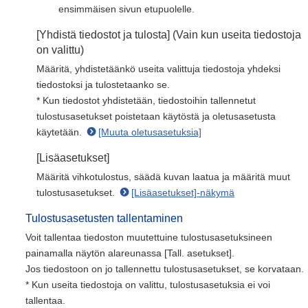
ensimmäisen sivun etupuolelle.
[Yhdistä tiedostot ja tulosta] (Vain kun useita tiedostoja
on valittu)
Määritä, yhdistetäänkö useita valittuja tiedostoja yhdeksi
tiedostoksi ja tulostetaanko se.
* Kun tiedostot yhdistetään, tiedostoihin tallennetut
tulostusasetukset poistetaan käytöstä ja oletusasetusta
käytetään.
[Muuta oletusasetuksia]
[Lisäasetukset]
Määritä vihkotulostus, säädä kuvan laatua ja määritä muut
tulostusasetukset.
[Lisäasetukset]-näkymä
Tulostusasetusten tallentaminen
Voit tallentaa tiedoston muutettuine tulostusasetuksineen
painamalla näytön alareunassa [Tall. asetukset].
Jos tiedostoon on jo tallennettu tulostusasetukset, se korvataan.
* Kun useita tiedostoja on valittu, tulostusasetuksia ei voi
tallentaa.