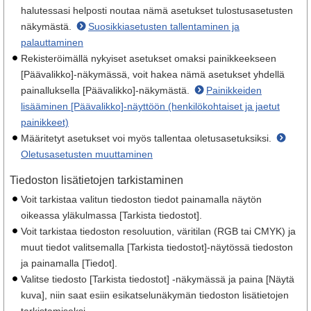
halutessasi helposti noutaa nämä asetukset tulostusasetusten
näkymästä.
Suosikkiasetusten tallentaminen ja
palauttaminen
Rekisteröimällä nykyiset asetukset omaksi painikkeekseen
[Päävalikko]-näkymässä, voit hakea nämä asetukset yhdellä
painalluksella [Päävalikko]-näkymästä.
Painikkeiden
lisääminen [Päävalikko]-näyttöön (henkilökohtaiset ja jaetut
painikkeet)
Määritetyt asetukset voi myös tallentaa oletusasetuksiksi.
Oletusasetusten muuttaminen
Tiedoston lisätietojen tarkistaminen
Voit tarkistaa valitun tiedoston tiedot painamalla näytön
oikeassa yläkulmassa [Tarkista tiedostot].
Voit tarkistaa tiedoston resoluution, väritilan (RGB tai CMYK) ja
muut tiedot valitsemalla [Tarkista tiedostot]-näytössä tiedoston
ja painamalla [Tiedot].
Valitse tiedosto [Tarkista tiedostot] -näkymässä ja paina [Näytä
kuva], niin saat esiin esikatselunäkymän tiedoston lisätietojen
tarkistamiseksi.