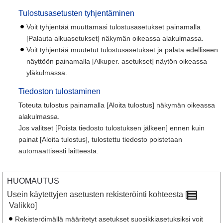
Tulostusasetusten tyhjentäminen
Voit tyhjentää muuttamasi tulostusasetukset painamalla
[Palauta alkuasetukset] näkymän oikeassa alakulmassa.
Voit tyhjentää muutetut tulostusasetukset ja palata edelliseen
näyttöön painamalla [Alkuper. asetukset] näytön oikeassa
yläkulmassa.
Tiedoston tulostaminen
Toteuta tulostus painamalla [Aloita tulostus] näkymän oikeassa
alakulmassa.
Jos valitset [Poista tiedosto tulostuksen jälkeen] ennen kuin
painat [Aloita tulostus], tulostettu tiedosto poistetaan
automaattisesti laitteesta.
HUOMAUTUS
Usein käytettyjen asetusten rekisteröinti kohteesta [
Valikko]
Rekisteröimällä määritetyt asetukset suosikkiasetuksiksi voit