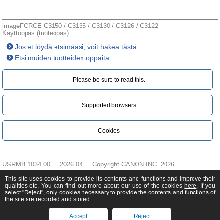
imageFORCE C3150 / C3135 / C3130 / C3126 / C3122
Käyttöopas (tuoteopas)
Jos et löydä etsimääsi, voit hakea tästä.
Etsi muiden tuotteiden oppaita
Please be sure to read this.‎
Supported browsers
Cookies
USRMB-1034-00
2026-04
Copyright CANON INC. 2026
This site uses cookies to provide its contents and functions and improve their
qualities etc. You can find out more about our use of the cookies
here
. If you
select "Reject", only cookies necessary to provide the contents and functions of
the site are recorded and stored.
Accept
Reject