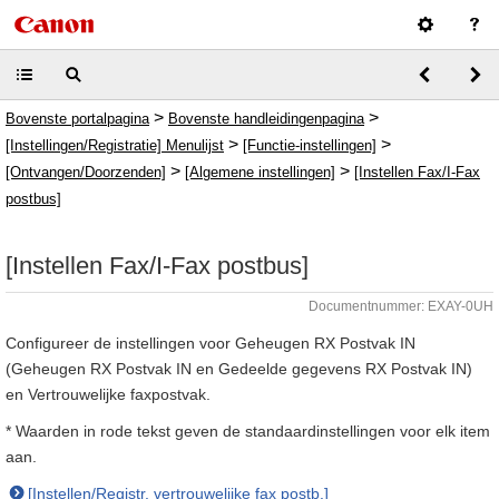
>
>
Bovenste portalpagina
Bovenste handleidingenpagina
>
>
[Instellingen/Registratie] Menulijst
[Functie-instellingen]
>
>
[Ontvangen/Doorzenden]
[Algemene instellingen]
[Instellen Fax/I-Fax
postbus]
[Instellen Fax/I-Fax postbus]
Documentnummer: EXAY-0UH
Configureer de instellingen voor Geheugen RX Postvak IN
(Geheugen RX Postvak IN en Gedeelde gegevens RX Postvak IN)
en Vertrouwelijke faxpostvak.
* Waarden in rode tekst geven de standaardinstellingen voor elk item
aan.
[Instellen/Registr. vertrouwelijke fax postb.]