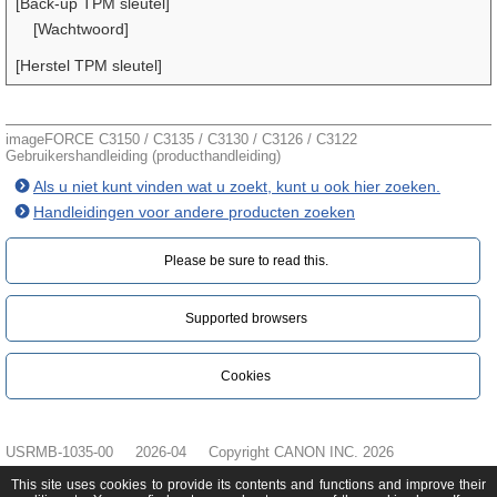
[Back-up TPM sleutel]
[Wachtwoord]
[Herstel TPM sleutel]
imageFORCE C3150 / C3135 / C3130 / C3126 / C3122
Gebruikershandleiding (producthandleiding)
Als u niet kunt vinden wat u zoekt, kunt u ook hier zoeken.
Handleidingen voor andere producten zoeken
Please be sure to read this.‎
Supported browsers
Cookies
USRMB-1035-00
2026-04
Copyright CANON INC. 2026
This site uses cookies to provide its contents and functions and improve their