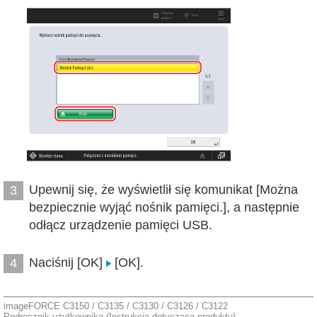
Upewnij się, że wyświetlił się komunikat [Można
3
bezpiecznie wyjąć nośnik pamięci.], a następnie
odłącz urządzenie pamięci USB.
Naciśnij [OK]
[OK].
4
imageFORCE C3150 / C3135 / C3130 / C3126 / C3122
Podręcznik użytkownika (Instrukcja dotycząca produktu)