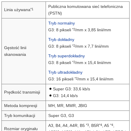
Publiczna komutowana sieć telefoniczna
*1
Linia używana
(PSTN)
Tryb normalny
*2
G3: 8 pikseli
/mm x 3,85 linii/mm
Tryb dokładny
*2
G3: 8 pikseli
/mm x 7,7 linii/mm
Gęstość linii
skanowania
Tryb superdokładny
*2
G3: 8 pikseli
/mm x 15,4 linii/mm
Tryb ultradokładny
*2
G3: 16 pikseli
/mm x 15,4 linii/mm
Super G3: 33,6 kb/s
Prędkość transmisji
G3: 14,4 kb/s
Metoda kompresji
MH, MR, MMR, JBIG
Tryb komunikacji
Super G3, G3
*3
*4
*4
A3, B4, A4, A4R, B5
, B5R
, A5
,
Rozmiar oryginału