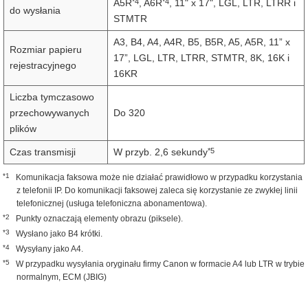
*4
*4
A5R
, A6R
, 11" x 17", LGL, LTR, LTRR i
do wysłania
STMTR
A3, B4, A4, A4R, B5, B5R, A5, A5R, 11” x
Rozmiar papieru
17”, LGL, LTR, LTRR, STMTR, 8K, 16K i
rejestracyjnego
16KR
Liczba tymczasowo
przechowywanych
Do 320
plików
*5
Czas transmisji
W przyb. 2,6 sekundy
*1
Komunikacja faksowa może nie działać prawidłowo w przypadku korzystania
z telefonii IP. Do komunikacji faksowej zaleca się korzystanie ze zwykłej linii
telefonicznej (usługa telefoniczna abonamentowa).
*2
Punkty oznaczają elementy obrazu (piksele).
*3
Wysłano jako B4 krótki.
*4
Wysyłany jako A4.
*5
W przypadku wysyłania oryginału firmy Canon w formacie A4 lub LTR w trybie
normalnym, ECM (JBIG)