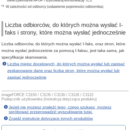
uwierzytelnianie APOP i szyfrowaną komunikację TLS.
*3
W zależności od odbiorcy (ustawienie pojemności odbiornika).
Liczba odbiorców, do których można wysłać I-
faks i strony, które można wysłać jednocześnie
Liczba odbiorców, do których można wysłać I-faks, oraz stron, które
można wysłać jednocześnie za pomocą I-faksu, jest taka sama, jak
specyfikacje skanowania.
Liczba miejsc docelowych, do których można wysłać lub zapisać
zeskanowane dane oraz liczba stron, które można wysłać lub
zapisać jednocześnie
imageFORCE C3150 / C3135 / C3130 / C3126 / C3122
Podręcznik użytkownika (Instrukcja dotycząca produktu)
Jeżeli nie możesz znaleźć tego, czego szukasz, możesz
spróbować przeprowadzić wyszukiwanie tutaj.
Znajdź instrukcje dotyczące innych produktów