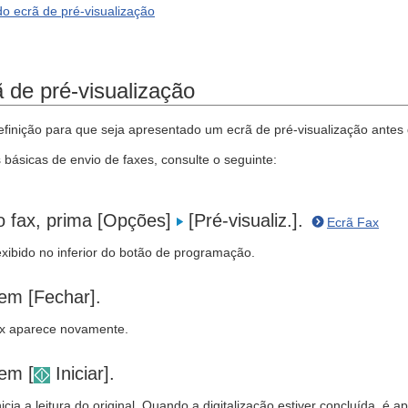
o ecrã de pré-visualização
ã de pré-visualização
efinição para que seja apresentado um ecrã de pré-visualização antes 
 básicas de envio de faxes, consulte o seguinte:
o fax, prima [Opções]
[Pré-visualiz.].
Ecrã Fax
exibido no inferior do botão de programação.
em [Fechar].
ax aparece novamente.
em [
Iniciar].
icia a leitura do original. Quando a digitalização estiver concluída, é 