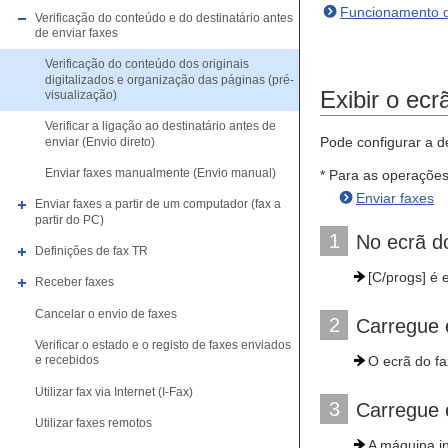
Funcionamento d
Verificação do conteúdo e do destinatário antes
de enviar faxes
Verificação do conteúdo dos originais
digitalizados e organização das páginas (pré-
Exibir o ecr
visualização)
Verificar a ligação ao destinatário antes de
Pode configurar a d
enviar (Envio direto)
Enviar faxes manualmente (Envio manual)
* Para as operações
Enviar faxes
Enviar faxes a partir de um computador (fax a
partir do PC)
1
No ecrã d
Definições de fax TR
[C/progs] é 
Receber faxes
Cancelar o envio de faxes
2
Carregue 
Verificar o estado e o registo de faxes enviados
O ecrã do f
e recebidos
Utilizar fax via Internet (I-Fax)
3
Carregue 
Utilizar faxes remotos
A máquina in