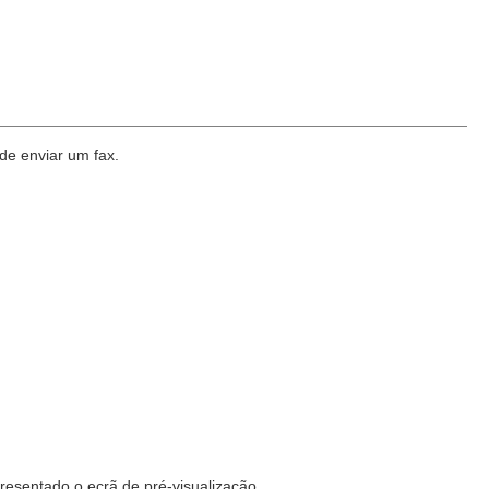
de enviar um fax.
apresentado o ecrã de pré-visualização.