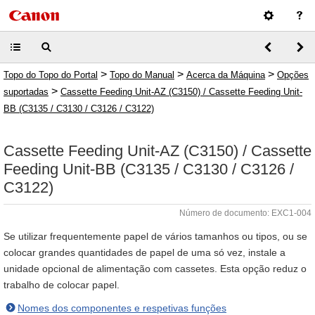
>
>
>
Topo do Topo do Portal
Topo do Manual
Acerca da Máquina
Opções
>
suportadas
Cassette Feeding Unit-AZ (C3150) / Cassette Feeding Unit-
BB (C3135 / C3130 / C3126 / C3122)
Cassette Feeding Unit-AZ (C3150) / Cassette
Feeding Unit-BB (C3135 / C3130 / C3126 /
C3122)
Número de documento: EXC1-004
Se utilizar frequentemente papel de vários tamanhos ou tipos, ou se
colocar grandes quantidades de papel de uma só vez, instale a
unidade opcional de alimentação com cassetes. Esta opção reduz o
trabalho de colocar papel.
Nomes dos componentes e respetivas funções