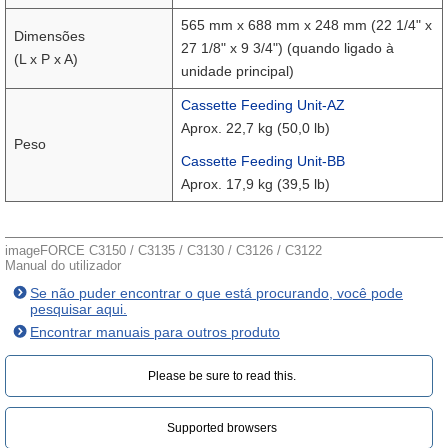
565 mm x 688 mm x 248 mm (22 1/4" x
Dimensões
27 1/8" x 9 3/4") (quando ligado à
(L x P x A)
unidade principal)
Cassette Feeding Unit-AZ
Aprox. 22,7 kg (50,0 lb)
Peso
Cassette Feeding Unit-BB
Aprox. 17,9 kg (39,5 lb)
imageFORCE C3150 / C3135 / C3130 / C3126 / C3122
Manual do utilizador
Se não puder encontrar o que está procurando, você pode
pesquisar aqui.
Encontrar manuais para outros produto
Please be sure to read this.‎
Supported browsers