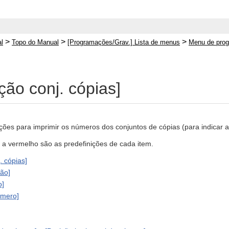
>
>
>
l
Topo do Manual
[Programações/Grav.] Lista de menus
Menu de prog
ão conj. cópias]
ões para imprimir os números dos conjuntos de cópias (para indicar a
o a vermelho são as predefinições de cada item.
 cópias]
ão]
o]
úmero]