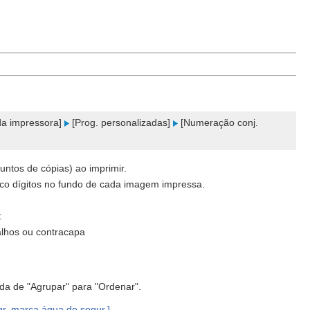
a impressora]
[Prog. personalizadas]
[Numeração conj.
untos de cópias) ao imprimir.
nco dígitos no fundo de cada imagem impressa.
:
alhos ou contracapa
ada de "Agrupar" para "Ordenar".
gr. marca água de segur.]