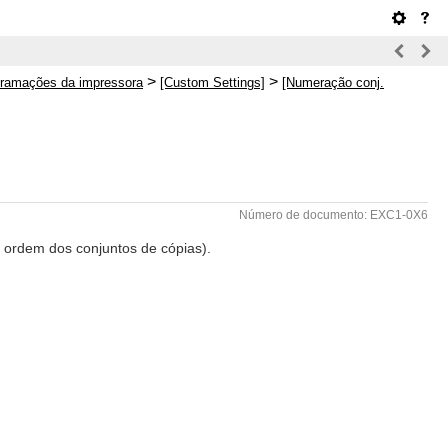
>
>
ramações da impressora
[Custom Settings]
[Numeração conj.
Número de documento: EXC1-0X6
 ordem dos conjuntos de cópias).