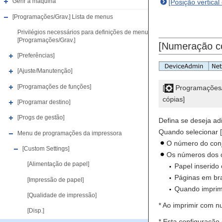
Gerir a máquina
[Posição vertica
[Programações/Grav.] Lista de menus
Privilégios necessários para definições de menu
[Programações/Grav.]
[Numeração co
[Preferências]
[Ajuste/Manutenção]
[Programações de funções]
[
Programações/
cópias]
[Programar destino]
[Progs de gestão]
Defina se deseja ad
Quando selecionar [
Menu de programações da impressora
O número do conj
[Custom Settings]
Os números dos c
[Alimentação de papel]
Papel inserido
Páginas em br
[Impressão de papel]
Quando imprim
[Qualidade de impressão]
* Ao imprimir com n
[Disp.]
* Esta configuraçã