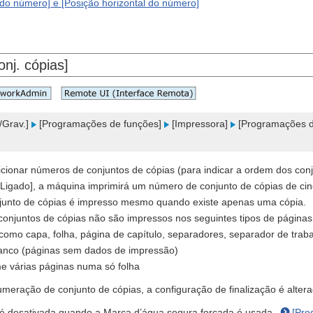
l do número] e [Posição horizontal do número]
nj. cópias]
Grav.]
[Programações de funções]
[Impressora]
[Programações d
icionar números de conjuntos de cópias (para indicar a ordem dos conj
Ligado], a máquina imprimirá um número de conjunto de cópias de ci
unto de cópias é impresso mesmo quando existe apenas uma cópia.
onjuntos de cópias não são impressos nos seguintes tipos de páginas
 como capa, folha, página de capítulo, separadores, separador de trab
anco (páginas sem dados de impressão)
e várias páginas numa só folha
umeração de conjunto de cópias, a configuração de finalização é alter
o é desativada quando a Marca d’água segura forçada é usada.
[Pro