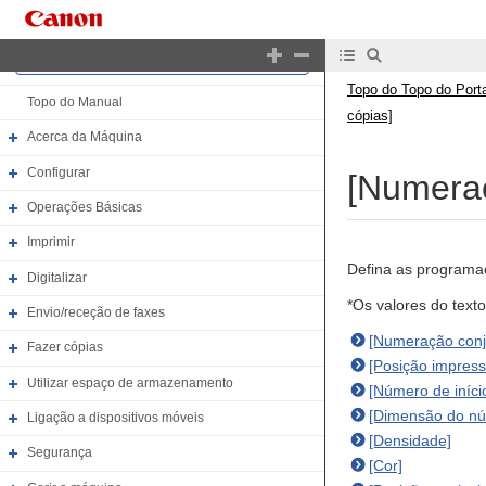
Topo do Topo do Portal
Topo do Topo do Porta
Topo do Manual
cópias]
Acerca da Máquina
Configurar
[Numeraç
Operações Básicas
Imprimir
Defina as programaç
Digitalizar
*Os valores do text
Envio/receção de faxes
[Numeração conj.
Fazer cópias
[Posição impress
Utilizar espaço de armazenamento
[Número de iníci
[Dimensão do n
Ligação a dispositivos móveis
[Densidade]
Segurança
[Cor]