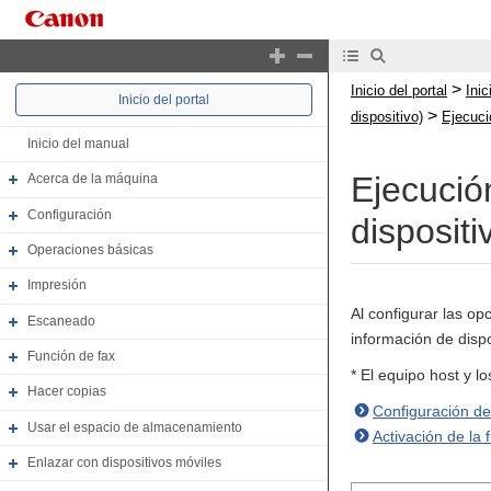
>
Inicio del portal
Ini
Inicio del portal
>
dispositivo)
Ejecuci
Inicio del manual
Ejecución
Acerca de la máquina
Configuración
dispositi
Operaciones básicas
Impresión
Al configurar las op
Escaneado
información de dispo
Función de fax
* El equipo host y l
Hacer copias
Configuración de
Usar el espacio de almacenamiento
Activación de la 
Enlazar con dispositivos móviles