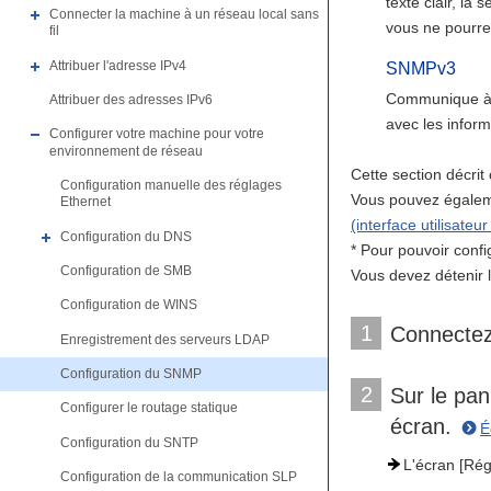
texte clair, la
Connecter la machine à un réseau local sans
vous ne pourrez
fil
Attribuer l'adresse IPv4
SNMPv3
Communique à l
Attribuer des adresses IPv6
avec les inform
Configurer votre machine pour votre
environnement de réseau
Cette section décri
Configuration manuelle des réglages
Vous pouvez égalemen
Ethernet
(interface utilisateur
Configuration du DNS
* Pour pouvoir confi
Configuration de SMB
Vous devez détenir 
Configuration de WINS
1
Connectez
Enregistrement des serveurs LDAP
Configuration du SNMP
2
Sur le pa
Configurer le routage statique
écran.
É
Configuration du SNTP
L'écran [Rég
Configuration de la communication SLP