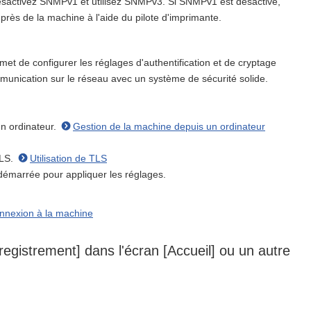
, désactivez SNMPv1 et utilisez SNMPv3. Si SNMPv1 est désactivé,
uprès de la machine à l'aide du pilote d'imprimante.
et de configurer les réglages d'authentification et de cryptage
ommunication sur le réseau avec un système de sécurité solide.
un ordinateur.
Gestion de la machine depuis un ordinateur
TLS.
Utilisation de TLS
démarrée pour appliquer les réglages.
nnexion à la machine
gistrement] dans l'écran [Accueil] ou un autre