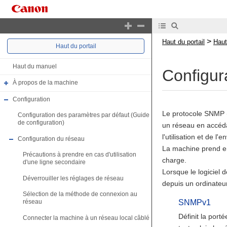
>
Haut du portail
Haut
Haut du portail
Haut du manuel
Configu
À propos de la machine
Configuration
Le protocole SNMP (
Configuration des paramètres par défaut (Guide
de configuration)
un réseau en accéda
l'utilisation et de l
Configuration du réseau
La machine prend en
Précautions à prendre en cas d'utilisation
charge.
d'une ligne secondaire
Lorsque le logiciel d
Déverrouiller les réglages de réseau
depuis un ordinateur
Sélection de la méthode de connexion au
SNMPv1
réseau
Définit la por
Connecter la machine à un réseau local câblé