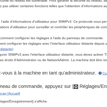
 sécurité du réseau est vulnérable. Pour garantir la sécurité du réseau
 pas utiliser certaines fonctions telles que l'obtention d'informations a
'aide d'informations d'utilisateur pour SNMPv3. Ce protocole vous perm
ations d'utilisateur pour surveiller et contrôler les périphériques de c
t comment configurer les réglages à l'aide du panneau de commande.
t configurer les réglages avec l'interface utilisateur distante depuis 
 distante)
gurer SNMPv3 avec l'interface utilisateur distante, vous devez activer 
les droits d'Administrator ou de NetworkAdmin. La machine doit être re
-vous à la machine en tant qu'administrateur.
Co
nneau de commande, appuyez sur [
Réglages/Enre
cran [Accueil]
lages/Enregistrement] s'affiche.