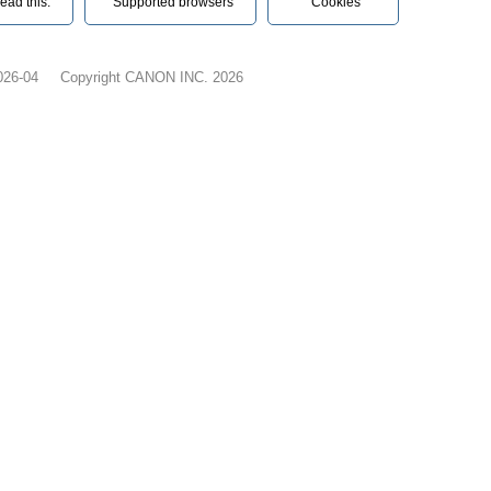
ead this.‎
Supported browsers
Cookies
026-04
Copyright CANON INC. 2026