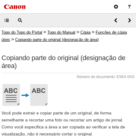
>
>
>
Topo do Topo do Portal
Topo do Manual
Cópia
Funções de cópia
>
úteis
Copiando parte do original (designação de área)
Copiando parte do original (designação de
área)
Número do documento: ESKA-0AS
Você pode extrair e copiar parte de um original, de forma
semelhante a recortar uma foto ou recortar um artigo de jornal.
Como você especifica a área a ser copiada ao verificar a tela de
visualização, não é necessário cortar o original.