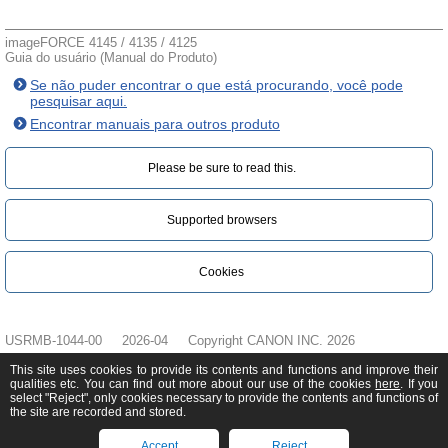
imageFORCE 4145 / 4135 / 4125
Guia do usuário (Manual do Produto)
Se não puder encontrar o que está procurando, você pode
pesquisar aqui.
Encontrar manuais para outros produto
Please be sure to read this.‎
Supported browsers
Cookies
USRMB-1044-00
2026-04
Copyright CANON INC. 2026
This site uses cookies to provide its contents and functions and improve their
qualities etc. You can find out more about our use of the cookies
here
. If you
select "Reject", only cookies necessary to provide the contents and functions of
the site are recorded and stored.
Accept
Reject