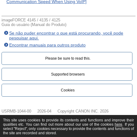
Communication Speed When Using VoIP]
imageFORCE 4145 / 4135 / 4125
Guia do usuário (Manual do Produto)
Se não puder encontrar o que está procurando, você pode
pesquisar aqui.
Encontrar manuais para outros produto
Please be sure to read this.‎
Supported browsers
Cookies
USRMB-1044-00
2026-04
Copyright CANON INC. 2026
This site uses cookies to provide its contents and functions and improve their
qualities etc. You can find out more about our use of the cookies
here
. If you
select "Reject", only cookies necessary to provide the contents and functions of
the site are recorded and stored.