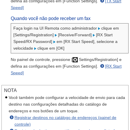
defina as configurações em [Function Settings].
[TX Start
Speed]
Quando você não pode receber um fax
Faça login na UI Remota como administrador
clique em
[Settings/Registration]
[Receive/Forward]
[RX Start
Speed/RX Password]
em [RX Start Speed], selecione a
velocidade
clique em [OK]
No painel de controle, pressione [
Settings/Registration] e
defina as configurações em [Function Settings].
[RX Start
Speed]
NOTA
Você também pode configurar a velocidade de envio para cada
destino nas configurações detalhadas do catálogo de
endereços e nos botões de um toque.
Registrar destinos no catálogo de endereços (painel de
controle)