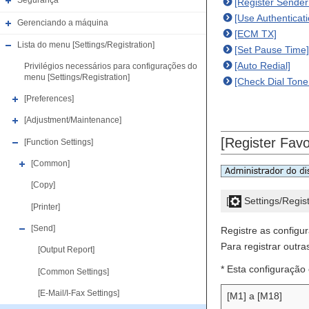
Segurança
[Register Sender
[Use Authentica
Gerenciando a máquina
[ECM TX]
Lista do menu [Settings/Registration]
[Set Pause Time]
[Auto Redial]
Privilégios necessários para configurações do
menu [Settings/Registration]
[Check Dial Tone
[Preferences]
[Adjustment/Maintenance]
[Register Favo
[Function Settings]
[Common]
[Copy]
[
Settings/Regist
[Printer]
[Send]
Registre as configu
Para registrar outra
[Output Report]
* Esta configuração 
[Common Settings]
[E-Mail/I-Fax Settings]
[M1] a [M18]