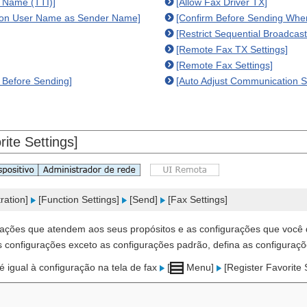
 Name (TTI)]
[Allow Fax Driver TX]
tion User Name as Sender Name]
[Confirm Before Sending When
[Restrict Sequential Broadcas
[Remote Fax TX Settings]
[Remote Fax Settings]
 Before Sending]
[Auto Adjust Communication 
rite Settings]
ration]
[Function Settings]
[Send]
[Fax Settings]
rações que atendem aos seus propósitos e as configurações que você 
s configurações exceto as configurações padrão, defina as configuraçõe
é igual à configuração na tela de fax
[
Menu]
[Register Favorite 