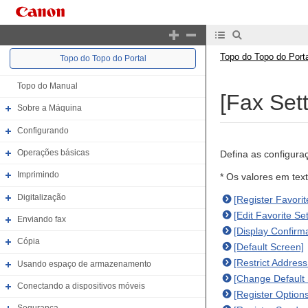
Topo do Topo do Porta
Topo do Topo do Portal
Topo do Manual
[Fax Sett
Sobre a Máquina
Configurando
Operações básicas
Defina as configura
Imprimindo
* Os valores em tex
Digitalização
[Register Favorit
[Edit Favorite Set
Enviando fax
[Display Confirma
Cópia
[Default Screen]
[Restrict Addres
Usando espaço de armazenamento
[Change Default 
Conectando a dispositivos móveis
[Register Option