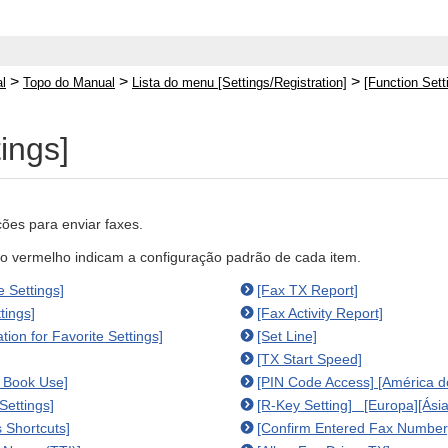
>
>
>
l
Topo do Manual
Lista do menu [Settings/Registration]
[Function Sett
ings]
ções para enviar faxes.
to vermelho indicam a configuração padrão de cada item.
e Settings]
[Fax TX Report]
tings]
[Fax Activity Report]
tion for Favorite Settings]
[Set Line]
[TX Start Speed]
s Book Use]
[PIN Code Access] [América d
Settings]
[R-Key Setting] [Europa][Ási
s Shortcuts]
[Confirm Entered Fax Number