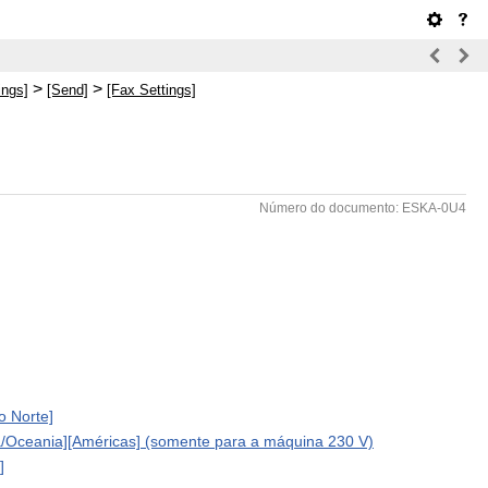
>
>
ings]
[Send]
[Fax Settings]
Número do documento: ESKA-0U4
o Norte]
a/Oceania][Américas] (somente para a máquina 230 V)
]