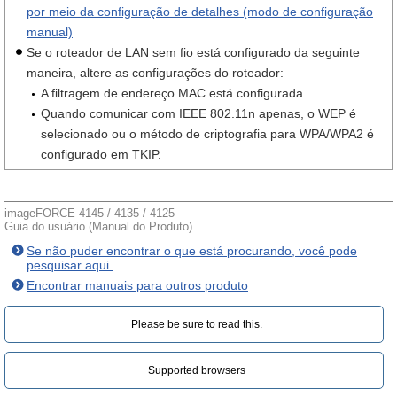
por meio da configuração de detalhes (modo de configuração
manual)
Se o roteador de LAN sem fio está configurado da seguinte
maneira, altere as configurações do roteador:
A filtragem de endereço MAC está configurada.
Quando comunicar com IEEE 802.11n apenas, o WEP é
selecionado ou o método de criptografia para WPA/WPA2 é
configurado em TKIP.
imageFORCE 4145 / 4135 / 4125
Guia do usuário (Manual do Produto)
Se não puder encontrar o que está procurando, você pode
pesquisar aqui.
Encontrar manuais para outros produto
Please be sure to read this.‎
Supported browsers