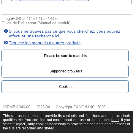
imageFORCE 4145 / 4135 / 4125
Guide de l'utilisateur (Manuel de produit)
Si vous ne trouvez pas ce que vous cherchez, vous pouvez
effectuer une recherche ici.
Trouvez les manuels d’autres produits
Please be sure to read this.‎
Supported browsers
Cookies
USRMB-1046-00
2026-04
Copyright CANON INC. 2026
This site uses cookies to provide its contents and functions and improve their
qualities etc. You can find out more about our use of the cookies
here
. If you
select "Reject", only cookies necessary to provide the contents and functions of
the site are recorded and stored.