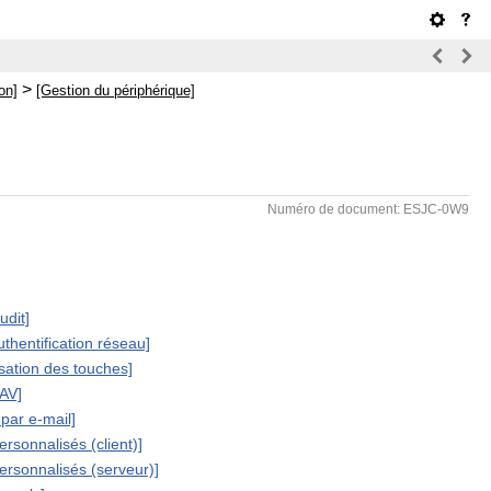
>
on]
[Gestion du périphérique]
Numéro de document: ESJC-0W9
udit]
uthentification réseau]
lisation des touches]
SAV]
 par e-mail]
rsonnalisés (client)]
ersonnalisés (serveur)]