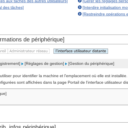
cès aux tâches des autres utilisateurs]
[Gérer les réglages pers
al des tâches]
[Interdire initialisation 
[Restreindre opérations 
rmations de périphérique]
gistrement]
[Réglages de gestion]
[Gestion du périphérique]
tiliser pour identifier la machine et l'emplacement où elle est installée.
figurées sont affichées dans la page Portail de l'interface utilisateur di
que]
ib. infos périphérique]