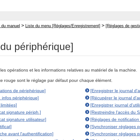
>
>
 du manuel
Liste du menu [Réglages/Enregistrement]
[Réglages de gesti
 du périphérique]
les opérations et les informations relatives au matériel de la machine.
xte rouge sont le réglage par défaut pour chaque élément.
ations de périphérique]
[Enregistrer le journal d'a
. infos périphérique]
[Récupérer le journal d'a
limitées]
[Enregistrer journal d'uti
cat signature périph.]
[Restreindre l'accès du 
cat signature utilisateur]
[Réglages de notification
ificat]
[Synchroniser réglages pe
âche avant l'authentification]
[Synchroniser réglages p