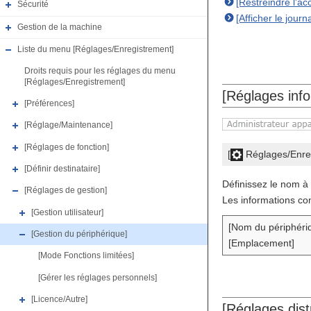
[Restreindre l'ac
Sécurité
[Afficher le journ
Gestion de la machine
Liste du menu [Réglages/Enregistrement]
Droits requis pour les réglages du menu
[Réglages/Enregistrement]
[Réglages info
[Préférences]
[Réglage/Maintenance]
[Réglages de fonction]
[
Réglages/Enre
[Définir destinataire]
Définissez le nom à u
[Réglages de gestion]
Les informations con
[Gestion utilisateur]
[Nom du périphéri
[Gestion du périphérique]
[Emplacement]
[Mode Fonctions limitées]
[Gérer les réglages personnels]
[Licence/Autre]
[Réglages distr