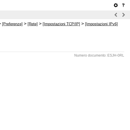
>
>
>
>
[Preferenze]
[Rete]
[Impostazioni TCP/IP]
[Impostazioni IPv6]
Numero documento: ESJH-0RL