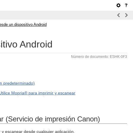
sde un dispositivo Android
tivo Android
Número de documento: ESHK-0F3
ón predeterminado)
Utilice Mopria® para imprimir y escanear
ar (Servicio de impresión Canon)
 y escanear desde cualquier aplicación.