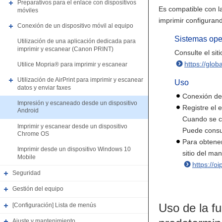
Preparativos para el enlace con dispositivos
Es compatible con l
móviles
imprimir configuran
Conexión de un dispositivo móvil al equipo
Sistemas oper
Utilización de una aplicación dedicada para
imprimir y escanear (Canon PRINT)
Consulte el si
https://glo
Utilice Mopria® para imprimir y escanear
Utilización de AirPrint para imprimir y escanear
Uso
datos y enviar faxes
Conexión de 
Impresión y escaneado desde un dispositivo
Registre el 
Android
Cuando se co
Imprimir y escanear desde un dispositivo
Puede consult
Chrome OS
Para obtener
Imprimir desde un dispositivo Windows 10
sitio del man
Mobile
https://o
Seguridad
Gestión del equipo
Uso de la f
[Configuración] Lista de menús
Ajuste y mantenimiento