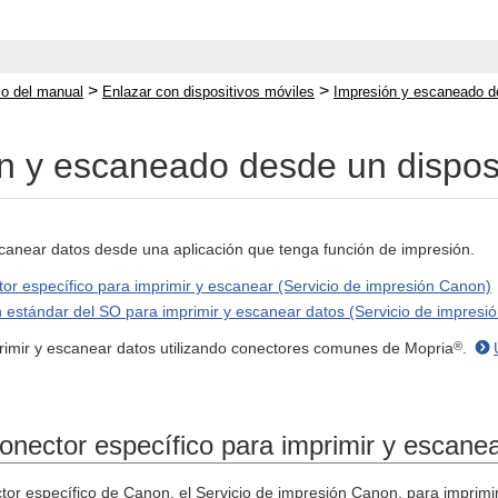
>
>
cio del manual
Enlazar con dispositivos móviles
Impresión y escaneado de
n y escaneado desde un disposi
canear datos desde una aplicación que tenga función de impresión.
or específico para imprimir y escanear (Servicio de impresión Canon)
n estándar del SO para imprimir y escanear datos (Servicio de impresi
®
imir y escanear datos utilizando conectores comunes de Mopria
.
onector específico para imprimir y escane
tor específico de Canon, el Servicio de impresión Canon, para imprimir