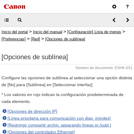
>
>
>
Inicio del portal
Inicio del manual
[Configuración] Lista de menús
>
>
[Preferencias]
[Red]
[Opciones de sublínea]
[Opciones de sublínea]
Número de documento: ESHK-0S1
Configure las opciones de sublínea al seleccionar una opción distinta
de [No] para [Sublínea] en [Seleccionar interfaz].
* Los valores en rojo indican la configuración predeterminada de
cada elemento.
[Opciones de dirección IP]
[Línea prioritaria para comunicación con disp. móviles]
[Restringir compartir archiv. separando líneas pr./subl.]
[Opciones del controlador Ethernet]