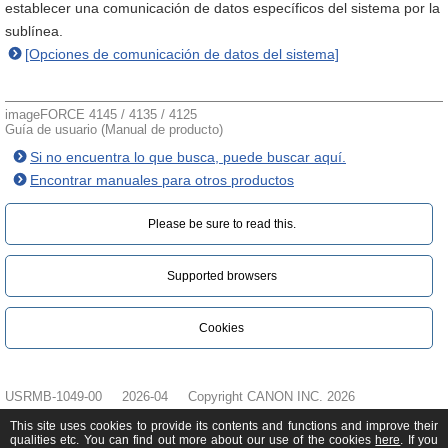
establecer una comunicación de datos específicos del sistema por la
sublínea.
[Opciones de comunicación de datos del sistema]
imageFORCE 4145 / 4135 / 4125
Guía de usuario (Manual de producto)
Si no encuentra lo que busca, puede buscar aquí.
Encontrar manuales para otros productos
Please be sure to read this.‎
Supported browsers
Cookies
USRMB-1049-00
2026-04
Copyright CANON INC. 2026
This site uses cookies to provide its contents and functions and improve their
qualities etc. You can find out more about our use of the cookies
here
. If you