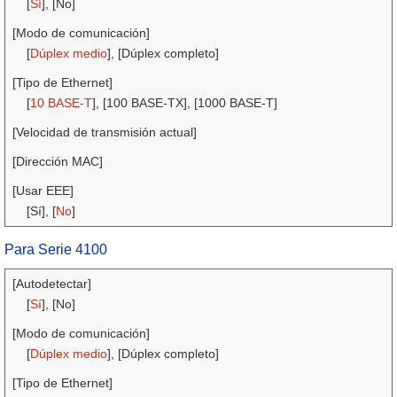
[
Sí
], [No]
[Modo de comunicación]
[
Dúplex medio
], [Dúplex completo]
[Tipo de Ethernet]
[
10 BASE-T
], [100 BASE-TX], [1000 BASE-T]
[Velocidad de transmisión actual]
[Dirección MAC]
[Usar EEE]
[Sí], [
No
]
Para Serie 4100
[Autodetectar]
[
Sí
], [No]
[Modo de comunicación]
[
Dúplex medio
], [Dúplex completo]
[Tipo de Ethernet]