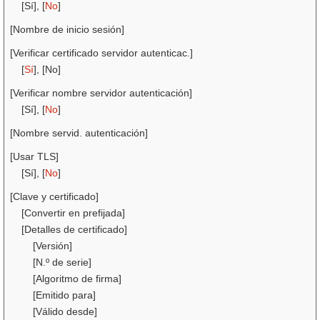
[Sí], [
No
]
[Nombre de inicio sesión]
[Verificar certificado servidor autenticac.]
[
Sí
], [No]
[Verificar nombre servidor autenticación]
[Sí], [
No
]
[Nombre servid. autenticación]
[Usar TLS]
[Sí], [
No
]
[Clave y certificado]
[Convertir en prefijada]
[Detalles de certificado]
[Versión]
[N.º de serie]
[Algoritmo de firma]
[Emitido para]
[Válido desde]