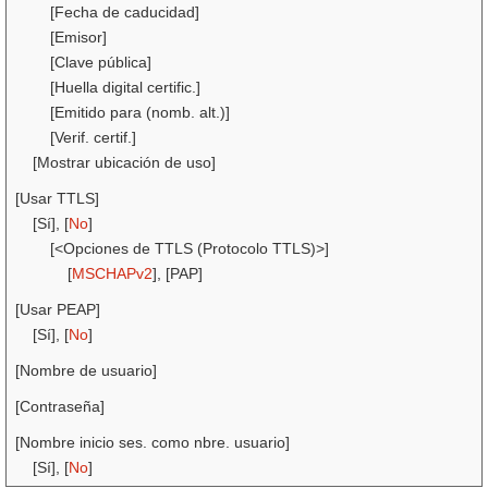
[Fecha de caducidad]
[Emisor]
[Clave pública]
[Huella digital certific.]
[Emitido para (nomb. alt.)]
[Verif. certif.]
[Mostrar ubicación de uso]
[Usar TTLS]
[Sí], [
No
]
[<Opciones de TTLS (Protocolo TTLS)>]
[
MSCHAPv2
], [PAP]
[Usar PEAP]
[Sí], [
No
]
[Nombre de usuario]
[Contraseña]
[Nombre inicio ses. como nbre. usuario]
[Sí], [
No
]