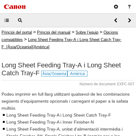
>
>
>
Principi del portal
Principi del manual
Sobre l’equip
Opcions
>
compatibles
Long Sheet Feeding Tray-A i Long Sheet Catch Tray-
F [Àsia/Oceania][Amèrica]
Long Sheet Feeding Tray-A i Long Sheet
Catch Tray-F
Número de document: EXFC-007
Podeu imprimir en full llarg utilitzant qualsevol de les combinacions
següents d'equipaments opcionals i carregant el paper a la safata
multiús.
Long Sheet Feeding Tray-A i Long Sheet Catch Tray-F
Long Sheet Feeding Tray-A i Inner Finisher-N
Long Sheet Feeding Tray-A, unitat d'alimentació intermèdia i