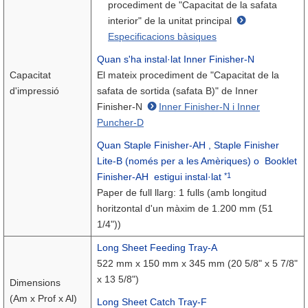
procediment de "Capacitat de la safata
interior" de la unitat principal
Especificacions bàsiques
Quan s'ha instal·lat Inner Finisher-N
Capacitat
El mateix procediment de "Capacitat de la
d'impressió
safata de sortida (safata B)" de Inner
Finisher-N
Inner Finisher-N i Inner
Puncher-D
Quan
Staple Finisher-AH
, Staple Finisher
Lite-B (només per a les Amèriques) o
Booklet
*1
Finisher-AH
estigui instal·lat
Paper de full llarg: 1 fulls (amb longitud
horitzontal d'un màxim de 1.200 mm (51
1/4"))
Long Sheet Feeding Tray-A
522 mm x 150 mm x 345 mm (20 5/8" x 5 7/8"
x 13 5/8")
Dimensions
(Am x Prof x Al)
Long Sheet Catch Tray-F