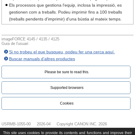
Els processos que gestiona l'equip, inclosa la impressió, es
gestionen com a treballs. Podeu imprimir fins a 100 treballs
(treballs pendents d'imprimir) d'una bústia al mateix temps.
imageFORCE 4145 / 4135 / 4125
Guia de l'usuari
Si no trobeu el que busqueu, podeu fer una cerca aquí.
Buscar manuals d’altres productes
Please be sure to read this.‎
Supported browsers
Cookies
USRMB-1055-00
2026-04
Copyright CANON INC. 2026
This site uses cookies to provide its contents and functions and improve their