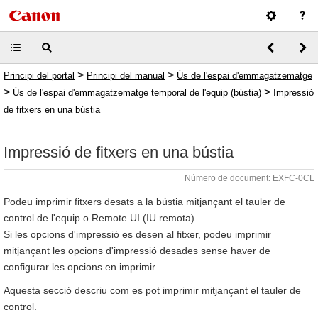
>
>
Principi del portal
Principi del manual
Ús de l'espai d'emmagatzematge
>
>
Ús de l'espai d'emmagatzematge temporal de l'equip (bústia)
Impressió
de fitxers en una bústia
Impressió de fitxers en una bústia
Número de document: EXFC-0CL
Podeu imprimir fitxers desats a la bústia mitjançant el tauler de
control de l'equip o Remote UI (IU remota).
Si les opcions d'impressió es desen al fitxer, podeu imprimir
mitjançant les opcions d'impressió desades sense haver de
configurar les opcions en imprimir.
Aquesta secció descriu com es pot imprimir mitjançant el tauler de
control.