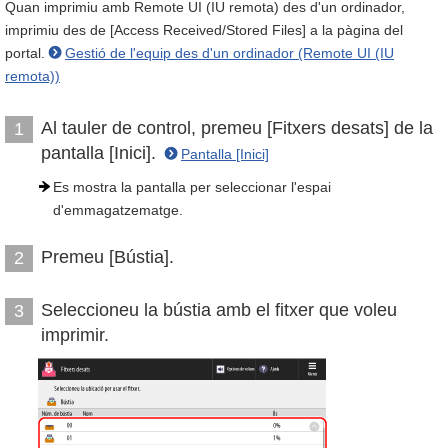
Quan imprimiu amb Remote UI (IU remota) des d'un ordinador,
imprimiu des de [Access Received/Stored Files] a la pàgina del
portal.
Gestió de l'equip des d'un ordinador (Remote UI (IU
remota))
Al tauler de control, premeu [Fitxers desats] de la
1
pantalla [Inici].
Pantalla [Inici]
Es mostra la pantalla per seleccionar l'espai
d'emmagatzematge.
Premeu [Bústia].
2
Seleccioneu la bústia amb el fitxer que voleu
3
imprimir.