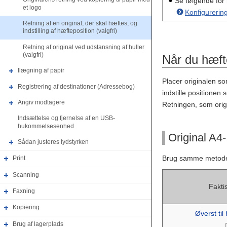
Se følgende for
et logo
Konfigurering
Retning af en original, der skal hæftes, og
indstilling af hæfteposition (valgfri)
Retning af original ved udstansning af huller
(valgfri)
Når du hæfte
Ilægning af papir
Placer originalen som
Registrering af destinationer (Adressebog)
indstille positionen 
Angiv modtagere
Retningen, som origi
Indsættelse og fjernelse af en USB-
hukommelsesenhed
Original A4-
Sådan justeres lydstyrken
Brug samme metode, n
Print
Scanning
Fakti
Faxning
Kopiering
Øverst til
Brug af lagerplads