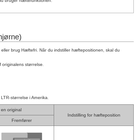
du bruger hæftefunktionen:
hjørne)
 eller brug Hæftefri. Når du indstiller hæftepositionen, skal du
 originalens størrelse.
 LTR-størrelse i Amerika.
 en original
Indstilling for hæfteposition
Fremfører