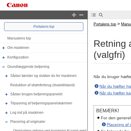
>
Portalens top
Manua
Portalens top
Manualens top
Retning a
Om maskinen
(valgfri)
Konfiguration
Grundlæggende betjening
Sådan tænder og slukker du for maskinen
Når du bruger hæftefu
Reduktion af strømforbrug (dvaletilstand)
Når du hæfter hjø
Når du hæfter kan
Sådan bruges betjeningspanelet
Tilpasning af betjeningspanelskærmen
BEMÆRK!
Log ind på maskinen
For den generel
Placering af originaler
Placering af 
Originalens retning ved kopiering til papir med