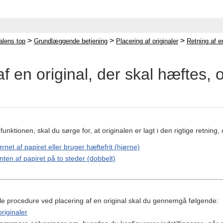
>
>
>
lens top
Grundlæggende betjening
Placering af originaler
Retning af en
f en original, der skal hæftes, o
nktionen, skal du sørge for, at originalen er lagt i den rigtige retning, o
rnet af papiret eller bruger hæftefrit (hjørne)
ten af papiret på to steder (dobbelt)
le procedure ved placering af en original skal du gennemgå følgende:
originaler