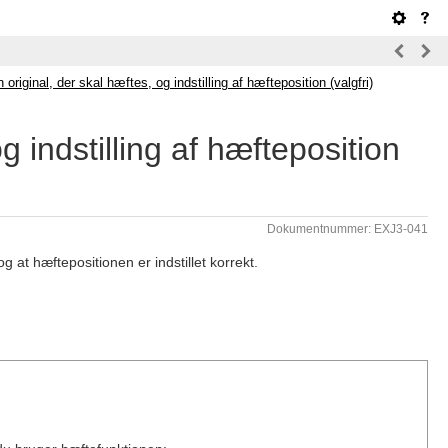
 original, der skal hæftes, og indstilling af hæfteposition (valgfri)
g indstilling af hæfteposition
Dokumentnummer: EXJ3-041
g at hæftepositionen er indstillet korrekt.