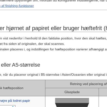
 nærmere oplysninger om, hvordan du konfigurerer indstillingerne, når 
 af finishing-funktioner
r hjørnet af papiret eller bruger hæftefrit (
 vist nedenfor i henhold til den faktiske position, hvor den skal hæftes,
set fra siden af originalen, der skal scannes.
nalen placeres i, og indstillingen for hæfteposition varierer afhængigt af
 eller A5-størrelse
år du placerer original i B5-størrelse i Asien/Oceanien eller original i
Retning ved placering af
sk hæfteposition
Glasplade
 højre på lodret papir