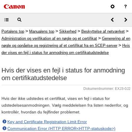
>
>
>
>
Portalens top
Manualens top
Sikkerhed
Beskyttelse af netværket
>
Administration og verifikation af en nøgle og et certifikat
Generering af en
>
nøgle og opnåelse og registrering af et certifikat fra en SCEP-server
Hvis
der vises en fejl i status for anmodning om certifikatudstedelse
Hvis der vises en fejl i status for anmodning
om certifikatudstedelse
Dokumentnummer: EXJ3-0J2
Hvis der ikke udstedes et certifikat, vises en fejl i status for
udstedelsesanmodningen. Vælg meddelelsen fra listen nedenfor, og
kontrollér, hvordan du fejlfinder problemet.
Key and Certificate Registration Limit Error
Communication Error (HTTP ERROR<HTTP-statuskode>)