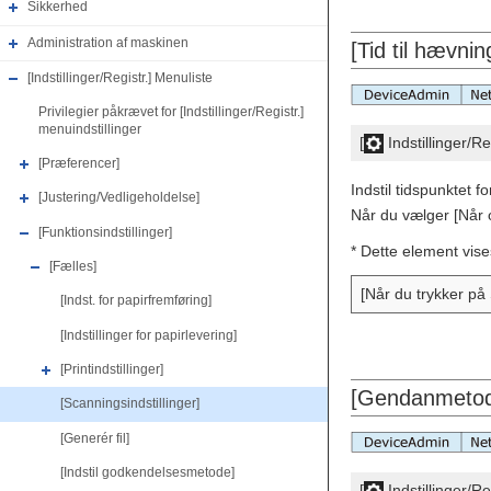
Sikkerhed
Administration af maskinen
[Tid til hævni
[Indstillinger/Registr.] Menuliste
Privilegier påkrævet for [Indstillinger/Registr.]
menuindstillinger
[
Indstillinger/Re
[Præferencer]
Indstil tidspunktet 
[Justering/Vedligeholdelse]
Når du vælger [Når o
[Funktionsindstillinger]
* Dette element vise
[Fælles]
[Når du trykker på S
[Indst. for papirfremføring]
[Indstillinger for papirlevering]
[Printindstillinger]
[Gendanmetod
[Scanningsindstillinger]
[Generér fil]
[Indstil godkendelsesmetode]
[
Indstillinger/Re