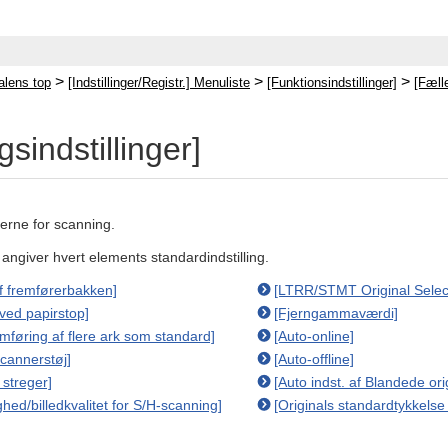
>
>
>
lens top
[Indstillinger/Registr.] Menuliste
[Funktionsindstillinger]
[Fæll
sindstillinger]
gerne for scanning.
t angiver hvert elements standardindstilling.
af fremførerbakken]
[LTRR/STMT Original Selec
ed papirstop]
[Fjerngammaværdi]
remføring af flere ark som standard]
[Auto-online]
 scannerstøj]
[Auto-offline]
 streger]
[Auto indst. af Blandede ori
ighed/billedkvalitet for S/H-scanning]
[Originals standardtykkelse