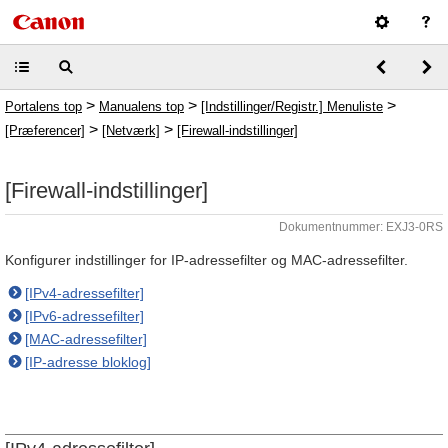
>
>
>
Portalens top
Manualens top
[Indstillinger/Registr.] Menuliste
>
>
[Præferencer]
[Netværk]
[Firewall-indstillinger]
[Firewall-indstillinger]
Dokumentnummer: EXJ3-0RS
Konfigurer indstillinger for IP-adressefilter og MAC-adressefilter.
[IPv4-adressefilter]
[IPv6-adressefilter]
[MAC-adressefilter]
[IP-adresse bloklog]