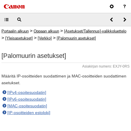
>
>
Portaalin alkuun
Oppaan alkuun
[Asetukset/Tallennus]-valikkoluettelo
>
>
>
[Yleisasetukset]
[Verkko]
[Palomuurin asetukset]
[Palomuurin asetukset]
Asiakirjan numero: EXJY-0RS
Määritä IP-osoitteiden suodattimen ja MAC-osoitteiden suodattimen
asetukset.
[IPv4-osoitesuodatin]
[IPv6-osoitesuodatin]
[MAC-osoitesuodatin]
[IP-osoitteiden estoloki]