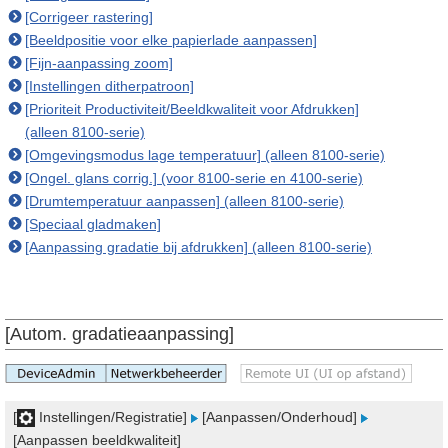
[Corrigeer rastering]
[Beeldpositie voor elke papierlade aanpassen]
[Fijn-aanpassing zoom]
[Instellingen ditherpatroon]
[Prioriteit Productiviteit/Beeldkwaliteit voor Afdrukken]
(alleen 8100-serie)
[Omgevingsmodus lage temperatuur] (alleen 8100-serie)
[Ongel. glans corrig.] (voor 8100-serie en 4100-serie)
[Drumtemperatuur aanpassen] (alleen 8100-serie)
[Speciaal gladmaken]
[Aanpassing gradatie bij afdrukken] (alleen 8100-serie)
[Autom. gradatieaanpassing]
[
Instellingen/Registratie]
[Aanpassen/Onderhoud]
[Aanpassen beeldkwaliteit]