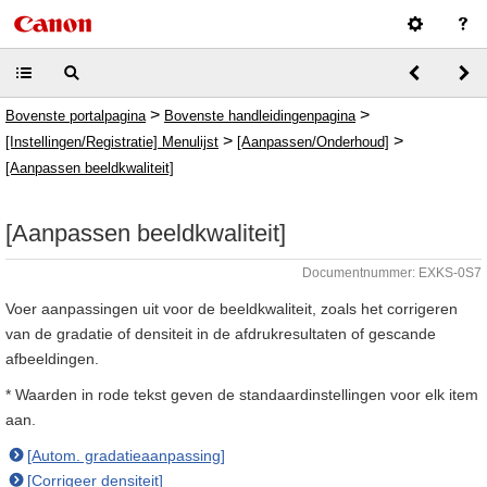
>
>
Bovenste portalpagina
Bovenste handleidingenpagina
>
>
[Instellingen/Registratie] Menulijst
[Aanpassen/Onderhoud]
[Aanpassen beeldkwaliteit]
[Aanpassen beeldkwaliteit]
Documentnummer: EXKS-0S7
Voer aanpassingen uit voor de beeldkwaliteit, zoals het corrigeren
van de gradatie of densiteit in de afdrukresultaten of gescande
afbeeldingen.
* Waarden in rode tekst geven de standaardinstellingen voor elk item
aan.
[Autom. gradatieaanpassing]
[Corrigeer densiteit]