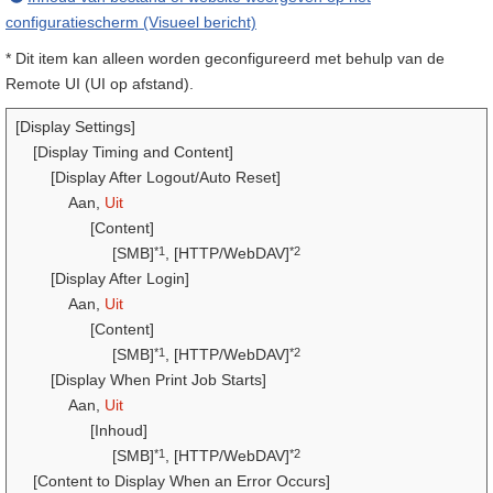
configuratiescherm (Visueel bericht)
* Dit item kan alleen worden geconfigureerd met behulp van de
Remote UI (UI op afstand).
[Display Settings]
[Display Timing and Content]
[Display After Logout/Auto Reset]
Aan,
Uit
[Content]
*1
*2
[SMB]
, [HTTP/WebDAV]
[Display After Login]
Aan,
Uit
[Content]
*1
*2
[SMB]
, [HTTP/WebDAV]
[Display When Print Job Starts]
Aan,
Uit
[Inhoud]
*1
*2
[SMB]
, [HTTP/WebDAV]
[Content to Display When an Error Occurs]