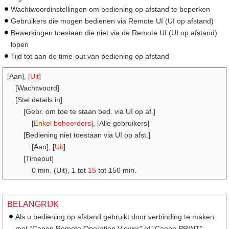
Wachtwoordinstellingen om bediening op afstand te beperken
Gebruikers die mogen bedienen via Remote UI (UI op afstand)
Bewerkingen toestaan die niet via de Remote UI (UI op afstand)
lopen
Tijd tot aan de time-out van bediening op afstand
[Aan], [
Uit
]
[Wachtwoord]
[Stel details in]
[Gebr. om toe te staan bed. via UI op af.]
[
Enkel beheerders
], [Alle gebruikers]
[Bediening niet toestaan via UI op afst.]
[Aan], [
Uit
]
[Timeout]
0 min. (Uit), 1 tot
15
tot 150 min.
BELANGRIJK
Als u bediening op afstand gebruikt door verbinding te maken
met “Canon Remote Operation Viewer” of “Canon PRINT”,