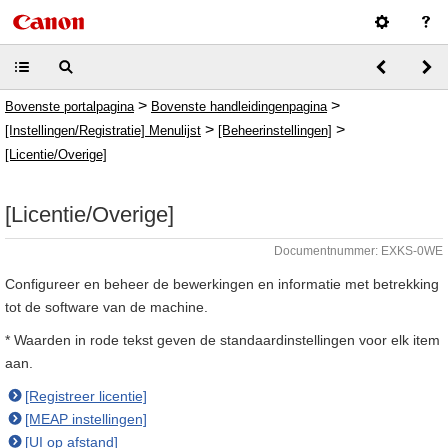
>
>
Bovenste portalpagina
Bovenste handleidingenpagina
>
>
[Instellingen/Registratie] Menulijst
[Beheerinstellingen]
[Licentie/Overige]
[Licentie/Overige]
Documentnummer: EXKS-0WE
Configureer en beheer de bewerkingen en informatie met betrekking
tot de software van de machine.
* Waarden in rode tekst geven de standaardinstellingen voor elk item
aan.
[Registreer licentie]
[MEAP instellingen]
[UI op afstand]