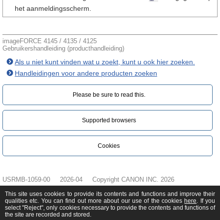
het aanmeldingsscherm.
imageFORCE 4145 / 4135 / 4125
Gebruikershandleiding (producthandleiding)
Als u niet kunt vinden wat u zoekt, kunt u ook hier zoeken.
Handleidingen voor andere producten zoeken
Please be sure to read this.‎
Supported browsers
Cookies
USRMB-1059-00
2026-04
Copyright CANON INC. 2026
This site uses cookies to provide its contents and functions and improve their
qualities etc. You can find out more about our use of the cookies
here
. If you
select "Reject", only cookies necessary to provide the contents and functions of
the site are recorded and stored.