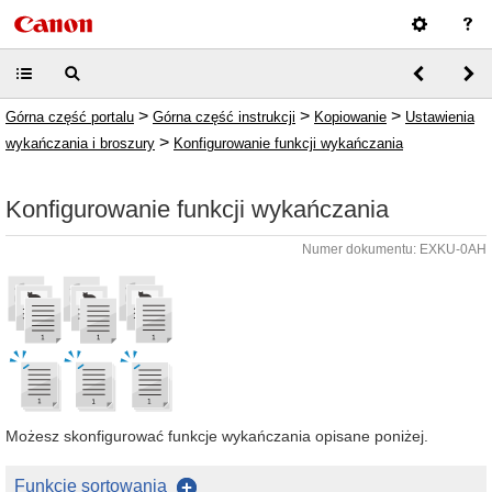
>
>
>
Górna część portalu
Górna część instrukcji
Kopiowanie
Ustawienia
>
wykańczania i broszury
Konfigurowanie funkcji wykańczania
Konfigurowanie funkcji wykańczania
Numer dokumentu: EXKU-0AH
Możesz skonfigurować funkcje wykańczania opisane poniżej.
Funkcje sortowania