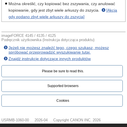
Można określić, czy kopiować bez zszywania, czy anulować
kopiowanie, gdy jest zbyt wiele arkuszy do zszycia.
[Akcja
gdy podano zbyt wiele arkuszy do zszycia]
imageFORCE 4145 / 4135 / 4125
Podręcznik użytkownika (Instrukcja dotycząca produktu)
Jeżeli nie możesz znaleźć tego, czego szukasz, możesz
spróbować przeprowadzić wyszukiwanie tutaj.
Znajdź instrukcje dotyczące innych produktów
Please be sure to read this.‎
Supported browsers
Cookies
USRMB-1060-00
2026-04
Copyright CANON INC. 2026