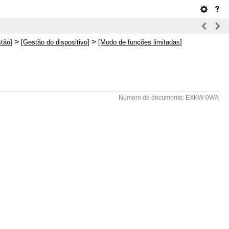
>
>
tão]
[Gestão do dispositivo]
[Modo de funções limitadas]
Número de documento: EXKW-0WA