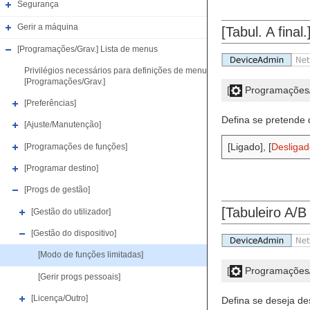
Segurança
Gerir a máquina
[Tabul. A fina
[Programações/Grav.] Lista de menus
Privilégios necessários para definições de menu
[Programações/Grav.]
[
Programações/
[Preferências]
Defina se pretende d
[Ajuste/Manutenção]
[Ligado], [
Desligad
[Programações de funções]
[Programar destino]
[Progs de gestão]
[Tabuleiro A/B 
[Gestão do utilizador]
[Gestão do dispositivo]
[Modo de funções limitadas]
[
Programações/
[Gerir progs pessoais]
[Licença/Outro]
Defina se deseja des