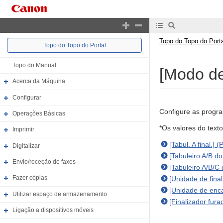
Topo do Topo do Porta
Topo do Topo do Portal
Topo do Manual
[Modo de
Acerca da Máquina
Configurar
Configure as progra
Operações Básicas
*Os valores do text
Imprimir
[Tabul. A final.]
Digitalizar
[Tabuleiro A/B do 
Envio/receção de faxes
[Tabuleiro A/B/C 
Fazer cópias
[Unidade de fina
[Unidade de enc
Utilizar espaço de armazenamento
[Finalizador fura
Ligação a dispositivos móveis