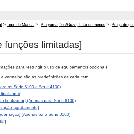
>
>
>
l
Topo do Manual
[Programações/Grav.] Lista de menus
[Progs de ges
 funções limitadas]
mações para restringir o uso de equipamentos opcionais.
o a vermelho são as predefinições de cada item.
 (Para as Serie 6100 e Serie 4100)
finalizador]
do finalizador] (Apenas para Serie 8100)
lização-agrafamento]
adernação] (Apenas para Serie 8100)
dor]