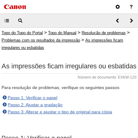
>
>
>
Topo do Topo do Portal
Topo do Manual
Resolução de problemas
>
Problemas com os resultados da impressão
As impressões ficam
irregulares ou esbatidas
As impressões ficam irregulares ou esbatidas
Número de documento: EXKW-120
Para resolução de problemas, verifique os seguintes passos:
Passo 1: Verificar o papel
Passo 2: Ajustar a gradação
Passo 3: Alterar e ajustar o tipo de original para cópia