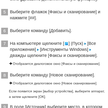
Выберите флажок [Факсы и сканирование] и
5
нажмите [##].
Выберите команду [Добавить].
6
На компьютере щелкните [
] (Пуск)
[Все
7
приложения]
[Инструменты Windows]
дважды щелкните [Факсы и сканирование].
Отобразится диалоговое окно [Факсы и сканирование].
Выберите команду [Новое сканирование].
8
Отобразится диалоговое окно [Новое сканирование].
Если появится экран [выбор устройства], выберите аппарат,
а затем щелкните [OK].
В поле [Источник] выберите место, в котором
9