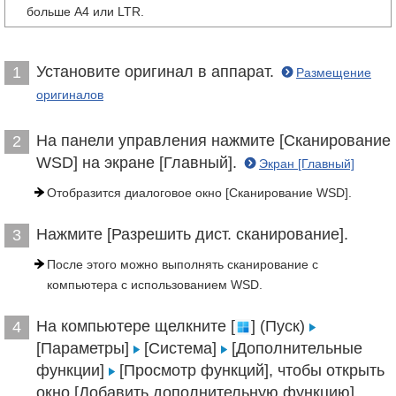
больше A4 или LTR.
Установите оригинал в аппарат.
1
Размещение
оригиналов
На панели управления нажмите [Сканирование
2
WSD] на экране [Главный].
Экран [Главный]
Отобразится диалоговое окно [Сканирование WSD].
Нажмите [Разрешить дист. сканирование].
3
После этого можно выполнять сканирование с
компьютера с использованием WSD.
На компьютере щелкните [
] (Пуск)
4
[Параметры]
[Система]
[Дополнительные
функции]
[Просмотр функций], чтобы открыть
окно [Добавить дополнительную функцию].