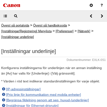
>
>
Överst på portalsida
Överst på handbokssida
>
>
>
[Inställningar/Registrering] Menylista
[Preferenser]
[Nätverk]
[Inställningar underlinje]
[Inställningar underlinje]
Dokumentnummer: EXLK-0S1
Konfigurera inställningarna för underlinjen när en annan inställning
än [Av] har valts för [Underlinje] i [Välj gränssnitt].
* Värden i röd text indikerar standardinställningen för varje objekt.
[IP-adressinställningar]
[Prio linje för kommunikation med mobila enheter]
[Begränsa fildelning genom att sep. huvud-/underlinjer]
[Inställningar för Ethernet-drivrutin]