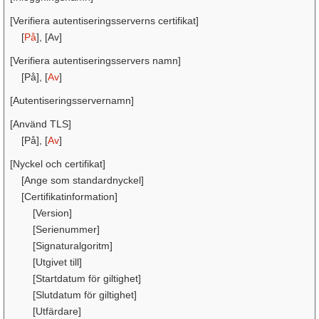
[Verifiera autentiseringsserverns certifikat]
[
På
], [Av]
[Verifiera autentiseringsservers namn]
[På], [
Av
]
[Autentiseringsservernamn]
[Använd TLS]
[På], [
Av
]
[Nyckel och certifikat]
[Ange som standardnyckel]
[Certifikatinformation]
[Version]
[Serienummer]
[Signaturalgoritm]
[Utgivet till]
[Startdatum för giltighet]
[Slutdatum för giltighet]
[Utfärdare]