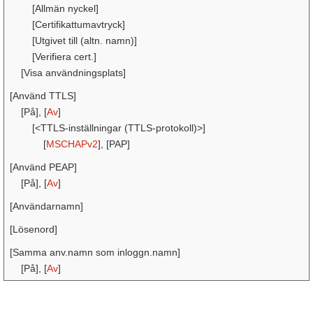
[Allmän nyckel]
[Certifikattumavtryck]
[Utgivet till (altn. namn)]
[Verifiera cert.]
[Visa användningsplats]
[Använd TTLS]
[På], [
Av
]
[<TTLS-inställningar (TTLS-protokoll)>]
[
MSCHAPv2
], [PAP]
[Använd PEAP]
[På], [
Av
]
[Användarnamn]
[Lösenord]
[Samma anv.namn som inloggn.namn]
[På], [
Av
]