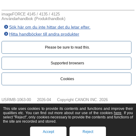
imageFORCE 4145 / 4135 / 4125
Användarhandbok (Produkthandbok)
Sök här om du inte hittar det du letar efter.
Hitta handböcker till andra produkter
Please be sure to read this.‎
Supported browsers
Cookies
USRMB-1063-00
2026-04
Copyright CANON INC. 2026
This site uses cookies to provide its contents and functions and improve their
qualities etc. You can find out more about our use of the cookies
here
. If you
select "Reject", only cookies necessary to provide the contents and functions of
the site are recorded and stored.
Accept
Reject