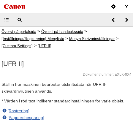
>
>
Överst på portalsida
Överst på handbokssida
>
>
[Inställningar/Registrering] Menylista
Menyn Skrivarinställningar
>
[Custom Settings]
[UFR II]
[UFR II]
Dokumentnummer: EXLK-0X4
Ställ in hur maskinen bearbetar utskriftsdata när UFR II-
skrivardrivrutinen används.
* Värden i röd text indikerar standardinställningen för varje objekt.
[Rastrering]
[Pappersbesparing]