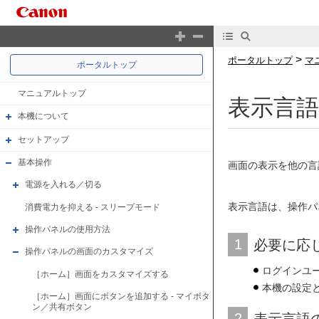
>
ポータルトップ
マ
ポータルトップ
マニュアルトップ
表示言
本機について
セットアップ
基本操作
画面の表示を他の言
電源を入れる／切る
表示言語は、操作パ
消費電力を抑える - スリープモード
操作パネルの使用方法
1
必要に応
操作パネルの画面のカスタマイズ
ログインユ
［ホーム］画面をカスタマイズする
本機の設定
［ホーム］画面にボタンを追加する - マイボタ
ン／共有ボタン
2