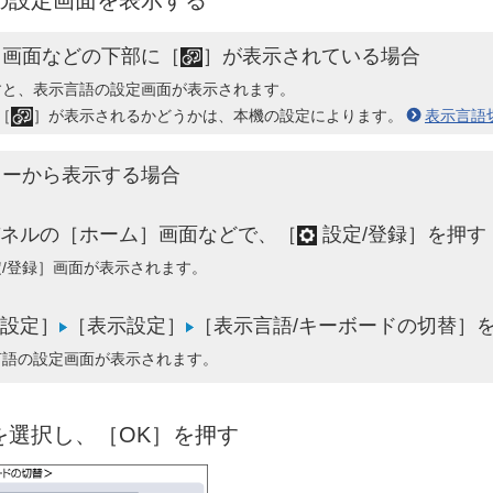
の設定画面を表示する
］画面などの下部に［
］が表示されている場合
すと、表示言語の設定画面が表示されます。
［
］が表示されるかどうかは、本機の設定によります。
表示言語
ューから表示する場合
ネルの［ホーム］画面などで、［
設定/登録］を押す
定/登録］画面が表示されます。
設定］
［表示設定］
［表示言語/キーボードの切替］
言語の設定画面が表示されます。
を選択し、［OK］を押す