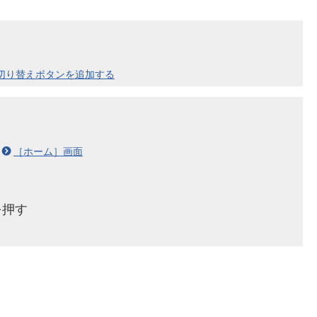
切り替えボタンを追加する
［ホーム］画面
を押す