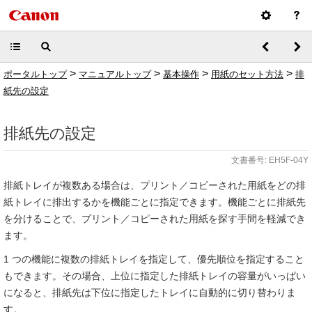
>
>
>
>
ポータルトップ
マニュアルトップ
基本操作
用紙のセット方法
排
紙先の設定
排紙先の設定
文書番号: EH5F-04Y
排紙トレイが複数ある場合は、プリント／コピーされた用紙をどの排
紙トレイに排出するかを機能ごとに指定できます。機能ごとに排紙先
を分けることで、プリント／コピーされた用紙を探す手間を軽減でき
ます。
1 つの機能に複数の排紙トレイを指定して、優先順位を指定すること
もできます。その場合、上位に指定した排紙トレイの容量がいっぱい
になると、排紙先は下位に指定したトレイに自動的に切り替わりま
す。