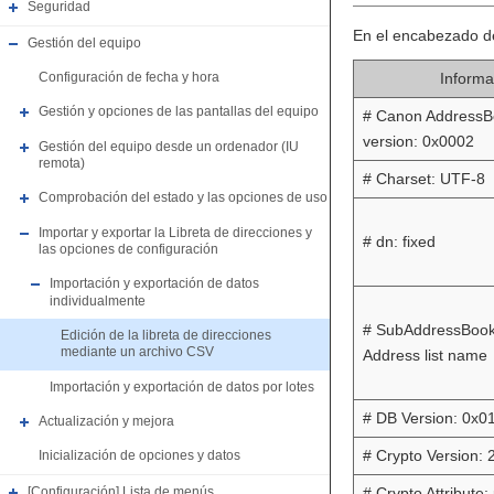
Seguridad
En el encabezado de
Gestión del equipo
Informa
Configuración de fecha y hora
Gestión y opciones de las pantallas del equipo
# Canon Address
version: 0x0002
Gestión del equipo desde un ordenador (IU
remota)
# Charset: UTF-8
Comprobación del estado y las opciones de uso
Importar y exportar la Libreta de direcciones y
# dn: fixed
las opciones de configuración
Importación y exportación de datos
individualmente
# SubAddressBoo
Edición de la libreta de direcciones
mediante un archivo CSV
Address list name
Importación y exportación de datos por lotes
# DB Version: 0x0
Actualización y mejora
# Crypto Version: 
Inicialización de opciones y datos
[Configuración] Lista de menús
# Crypto Attribute: