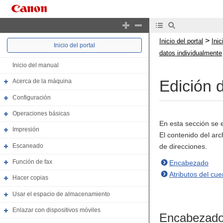
>
Inicio del portal
Ini
Inicio del portal
datos individualmente
Inicio del manual
Edición 
Acerca de la máquina
Configuración
Operaciones básicas
En esta sección se 
Impresión
El contenido del arc
Escaneado
de direcciones.
Función de fax
Encabezado
Atributos del cue
Hacer copias
Usar el espacio de almacenamiento
Enlazar con dispositivos móviles
Encabezad