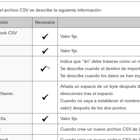
l archivo CSV se describe la siguiente información:
ción
Necesario
Book CSV
Valor fijo.
Valor fijo.
Indica que "dn" debe tratarse como un 
*1
Se describe cuando el destino de importa
Se describe cuando los datos se han exp
Añada un espacio de un byte después de 
kName:
direcciones tras el espacio.
Cuando no vaya a establecer el nombre d
valor) después de los dos puntos.
10a
Valor fijo.
2
Cuando cree un nuevo archivo CSV de la 
 pwd
Cuando cree un nuevo archivo CSV de la 