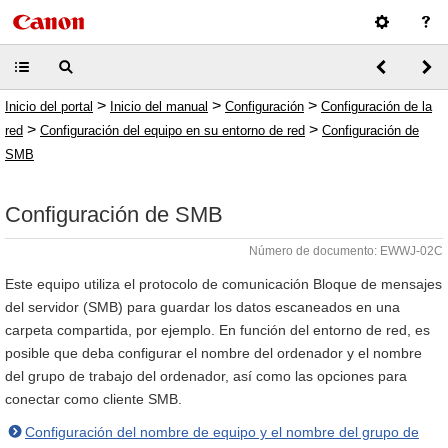
>
>
>
Inicio del portal
Inicio del manual
Configuración
Configuración de la
>
>
red
Configuración del equipo en su entorno de red
Configuración de
SMB
Configuración de SMB
Número de documento: EWWJ-02C
Este equipo utiliza el protocolo de comunicación Bloque de mensajes
del servidor (SMB) para guardar los datos escaneados en una
carpeta compartida, por ejemplo. En función del entorno de red, es
posible que deba configurar el nombre del ordenador y el nombre
del grupo de trabajo del ordenador, así como las opciones para
conectar como cliente SMB.
Configuración del nombre de equipo y el nombre del grupo de