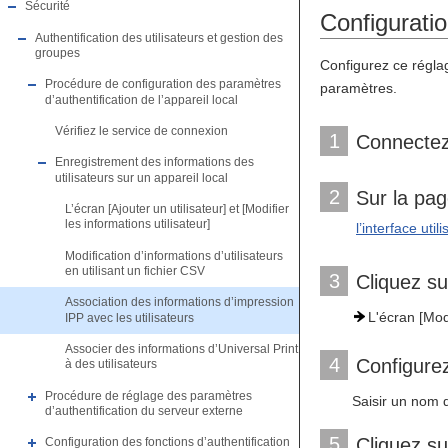
Sécurité
Configuration
Authentification des utilisateurs et gestion des
groupes
Configurez ce réglag
Procédure de configuration des paramètres
paramètres.
d’authentification de l’appareil local
Vérifiez le service de connexion
1
Connectez-
Enregistrement des informations des
utilisateurs sur un appareil local
2
Sur la pag
L’écran [Ajouter un utilisateur] et [Modifier
les informations utilisateur]
l’interface util
Modification d’informations d’utilisateurs
en utilisant un fichier CSV
3
Cliquez su
Association des informations d’impression
L'écran [Modi
IPP avec les utilisateurs
Associer des informations d’Universal Print
4
Configurez
à des utilisateurs
Procédure de réglage des paramètres
Saisir un nom d
d’authentification du serveur externe
5
Cliquez su
Configuration des fonctions d’authentification