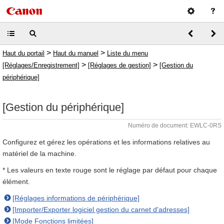
>
>
Haut du portail
Haut du manuel
Liste du menu
>
>
[Réglages/Enregistrement]
[Réglages de gestion]
[Gestion du
périphérique]
[Gestion du périphérique]
Numéro de document: EWLC-0RS
Configurez et gérez les opérations et les informations relatives au
matériel de la machine.
* Les valeurs en texte rouge sont le réglage par défaut pour chaque
élément.
[Réglages informations de périphérique]
[Importer/Exporter logiciel gestion du carnet d'adresses]
[Mode Fonctions limitées]