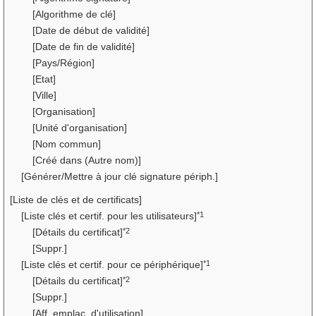
[Algorithme de clé]
[Date de début de validité]
[Date de fin de validité]
[Pays/Région]
[Etat]
[Ville]
[Organisation]
[Unité d'organisation]
[Nom commun]
[Créé dans (Autre nom)]
[Générer/Mettre à jour clé signature périph.]
[Liste de clés et de certificats]
*1
[Liste clés et certif. pour les utilisateurs]
*2
[Détails du certificat]
[Suppr.]
*1
[Liste clés et certif. pour ce périphérique]
*2
[Détails du certificat]
[Suppr.]
[Aff. emplac. d'utilisation]