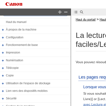
Haut du portail
>
Haut du portail
Haut
Haut du manuel
À propos de la machine
La lectu
Configuration
faciles/L
Fonctionnement de base
Impression
Numérisation
Vous pouvez résoudr
Télécopie
Copie
Les pages req
Utilisation de l'espace de stockage
Lorsque vous
Lien vers des dispositifs mobiles
Si vous souhait
Sécurité
Livre)] or [Lec
avec Lecture et