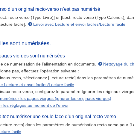
rso d’un original recto-verso n’est pas numérisé
ect. recto verso (Type Livre)] or [Lect. recto verso (Type Calendr.)] d
Lecture facile].
Envoi avec Lecture et envoi faciles/Lecture facile
iles sont numérisées.
pages vierges sont numérisées
ne de numérisation de l’alimentation en documents.
Nettoyage du c
tionne pas, effectuez l’opération suivante :
ginaux recto, sélectionnez [Lecture recto] dans les paramètres de numéris
c Lecture et envoi faciles/Lecture facile
inaux recto-verso, configurez le paramètre Ignorer les originaux vierges 
 numériser les pages vierges (ignorer les originaux vierges)
r les réglages au moment de l'envoi
itez numériser une seule face d’un original recto-verso
ecture recto] dans les paramètres de numérisation recto verso pour [Lec
cture facile