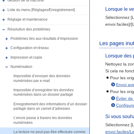
Gestion de la machine
Lorsque le ve
Liste du menu [Réglages/Enregistrement]
Sélectionnez [L
Réglage et maintenance
envoi faciles]/[
Résolution des problèmes
Problèmes liés aux résultats d’impression
Les pages inut
Configuration et réseau
Lorsque des 
Impression et copie
Nettoyez la zo
Numérisation
Si cela ne fonc
Impossible d’envoyer des données
Pour les ori
numérisées par e-mail
Envoi ave
Impossible d’enregistrer les données
Pour les orig
numérisées dans un dossier partagé
Éviter de
Enregistrement des informations d’un dossier
Configure
partagé dans un carnet d’adresses
Si vous souha
L’encre passe à travers les données
numérisées
Sélectionnez [L
envoi faciles/Le
La lecture ne peut pas être effectuée comme