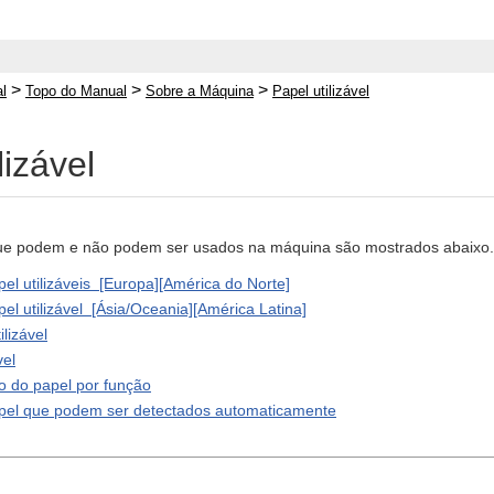
>
>
>
l
Topo do Manual
Sobre a Máquina
Papel utilizável
lizável
ue podem e não podem ser usados na máquina são mostrados abaixo. D
l utilizáveis [Europa][América do Norte]
l utilizável [Ásia/Oceania][América Latina]
ilizável
vel
o do papel por função
el que podem ser detectados automaticamente