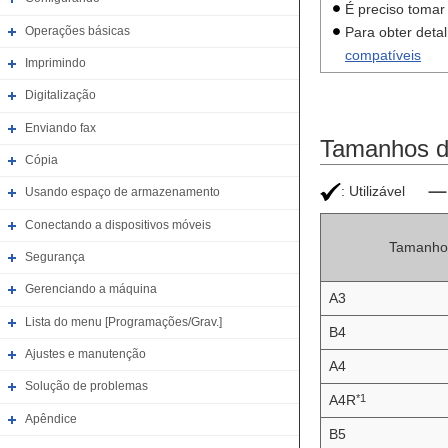
É preciso toma
Operações básicas
Para obter deta
compatíveis
Imprimindo
Digitalização
Enviando fax
Tamanhos de
Cópia
: Utilizável
Usando espaço de armazenamento
Conectando a dispositivos móveis
Tamanho 
Segurança
Gerenciando a máquina
A3
Lista do menu [Programações/Grav.]
B4
Ajustes e manutenção
A4
Solução de problemas
*1
A4R
Apêndice
B5