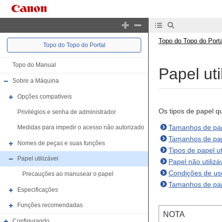
Topo do Topo do Porta
Topo do Topo do Portal
Topo do Manual
Papel uti
Sobre a Máquina
Opções compatíveis
Os tipos de papel q
Privilégios e senha de administrador
Tamanhos de pape
Medidas para impedir o acesso não autorizado
Tamanhos de pape
Nomes de peças e suas funções
Tipos de papel ut
Papel utilizável
Papel não utilizá
Condições de us
Precauções ao manusear o papel
Tamanhos de pap
Especificações
Funções recomendadas
NOTA
Configurando