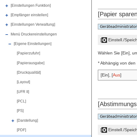
[Einstellungen Funktion]
[Papier sparen
[Empfänger einstellen]
[Einstellungen Verwaltung]
Menü Druckereinstellungen
[
Einstell./Speic
[Eigene Einstellungen]
Wählen Sie [Ein], u
[Papierzufuhr]
* Abhängig von den 
[Papierausgabe]
[Druckqualität]
[Ein], [
Aus
]
[Layout]
[UFR II]
[PCL]
[Abstimmungs
[PS]
[Darstellung]
[
Einstell./Speic
[PDF]