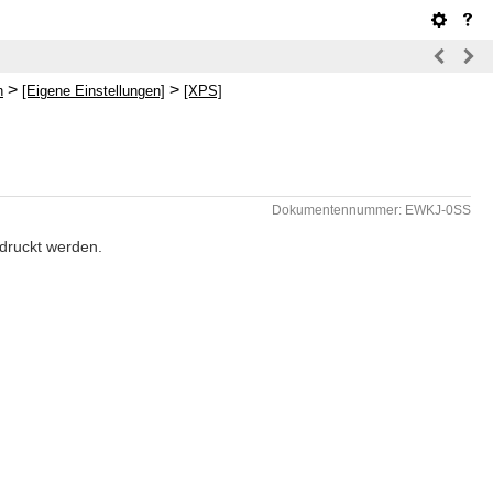
>
>
n
[Eigene Einstellungen]
[XPS]
Dokumentennummer: EWKJ-0SS
edruckt werden.