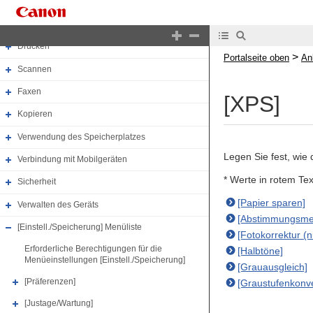
Einrichten
Grundfunktionen
Drucken
>
Portalseite oben
An
Scannen
Faxen
[XPS]
Kopieren
Verwendung des Speicherplatzes
Legen Sie fest, wie
Verbindung mit Mobilgeräten
* Werte in rotem Te
Sicherheit
[Papier sparen]
Verwalten des Geräts
[Abstimmungsme
[Einstell./Speicherung] Menüliste
[Fotokorrektur (n
Erforderliche Berechtigungen für die
[Halbtöne]
Menüeinstellungen [Einstell./Speicherung]
[Grauausgleich]
[Präferenzen]
[Graustufenkonve
[Justage/Wartung]