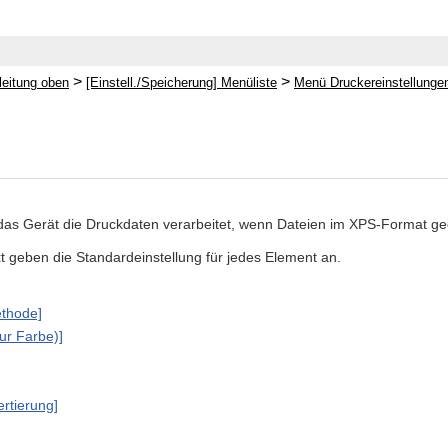
>
>
leitung oben
[Einstell./Speicherung] Menüliste
Menü Druckereinstellunge
 das Gerät die Druckdaten verarbeitet, wenn Dateien im XPS-Format g
xt geben die Standardeinstellung für jedes Element an.
thode]
ur Farbe)]
rtierung]